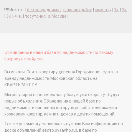
Искать: |
без посредников
|
в новостройке
|
комнату
|
1к.
|
2к.
|
3к.
|
4+к.
|
посуточно
|
в Москве
|
Объявлений в нашей базе по недвижимости по такому
запросу не найдено...
Вы искали: Снять квартиру деревня Городилово - сдать в
аренду недвижимость Московская область на
КВАРТИРАНТ.РУ
Мы регулярно пополняем нашу базу и уже скоро тут будут
новые объявления. Объявления в нашей базе по
недвижимости наполняются вручную собственниками и
хозяевами квартир, комнат, домов и других помещений.
Так же рекомендуем поискать нужную Вам информацию на
доске объявлений авито.ру (avito.ru), в базе по