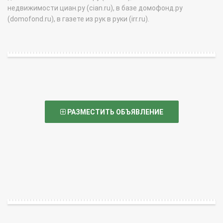
недвижимости циан.ру (cian.ru), в базе домофонд.ру
(domofond.ru), в газете из рук в руки (irr.ru).
РАЗМЕСТИТЬ ОБЪЯВЛЕНИЕ