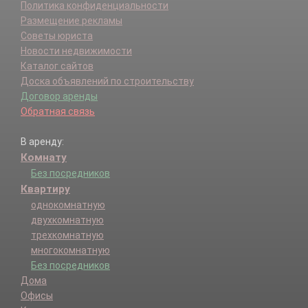
Политика конфиденциальности
Размещение рекламы
Советы юриста
Новости недвижимости
Каталог сайтов
Доска объявлений по строительству
Договор аренды
Обратная связь
В аренду:
Комнату
Без посредников
Квартиру
однокомнатную
двухкомнатную
трехкомнатную
многокомнатную
Без посредников
Дома
Офисы