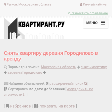
Регион:
Московская область
Личный кабинет
Разместить объявление
МЕНЮ
Снять квартиру деревня Городилово в
аренду
Параметры поиска:
Московская область
снять квартиру
деревня Городилово
Найдено объявлений:
0
[
расширенный поиск
]
Сортировка:
по дате добавления
[
упорядочить по
стоимости
]
[
-
избранное
|
-
показать на карте
]