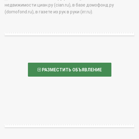
недвижимости циан.ру (cian.ru), в базе домофонд.ру
(domofond.ru), в газете из рук в руки (irr.ru).
РАЗМЕСТИТЬ ОБЪЯВЛЕНИЕ