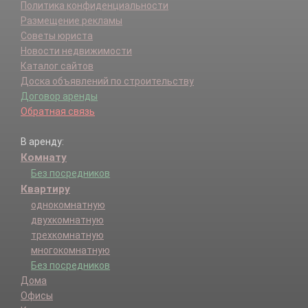
Политика конфиденциальности
Размещение рекламы
Советы юриста
Новости недвижимости
Каталог сайтов
Доска объявлений по строительству
Договор аренды
Обратная связь
В аренду:
Комнату
Без посредников
Квартиру
однокомнатную
двухкомнатную
трехкомнатную
многокомнатную
Без посредников
Дома
Офисы