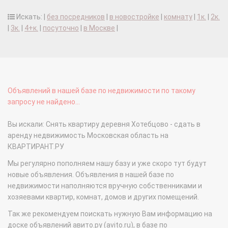
Искать: |
без посредников
|
в новостройке
|
комнату
|
1к.
|
2к.
|
3к.
|
4+к.
|
посуточно
|
в Москве
|
Объявлений в нашей базе по недвижимости по такому
запросу не найдено...
Вы искали: Снять квартиру деревня Хотебцово - сдать в
аренду недвижимость Московская область на
КВАРТИРАНТ.РУ
Мы регулярно пополняем нашу базу и уже скоро тут будут
новые объявления. Объявления в нашей базе по
недвижимости наполняются вручную собственниками и
хозяевами квартир, комнат, домов и других помещений.
Так же рекомендуем поискать нужную Вам информацию на
доске объявлений авито.ру (avito.ru), в базе по