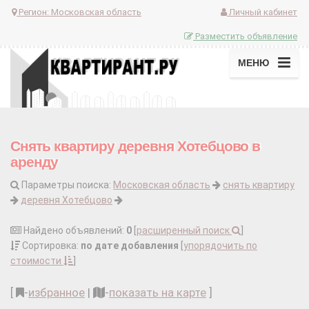
Регион:
Московская область
Личный кабинет
Разместить объявление
МЕНЮ
Снять квартиру деревня Хотебцово в
аренду
Параметры поиска:
Московская область
снять квартиру
деревня Хотебцово
Найдено объявлений:
0
[
расширенный поиск
]
Сортировка:
по дате добавления
[
упорядочить по
стоимости
]
[
-
избранное
|
-
показать на карте
]