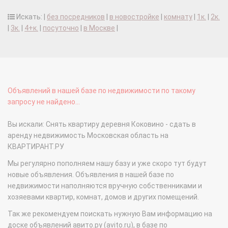
Искать: |
без посредников
|
в новостройке
|
комнату
|
1к.
|
2к.
|
3к.
|
4+к.
|
посуточно
|
в Москве
|
Объявлений в нашей базе по недвижимости по такому
запросу не найдено...
Вы искали: Снять квартиру деревня Коковино - сдать в
аренду недвижимость Московская область на
КВАРТИРАНТ.РУ
Мы регулярно пополняем нашу базу и уже скоро тут будут
новые объявления. Объявления в нашей базе по
недвижимости наполняются вручную собственниками и
хозяевами квартир, комнат, домов и других помещений.
Так же рекомендуем поискать нужную Вам информацию на
доске объявлений авито.ру (avito.ru), в базе по