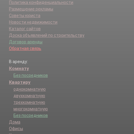
Политика конфиденциальности
Размещение рекламы
Советы юриста
Новости недвижимости
Каталог сайтов
Доска объявлений по строительству
Договор аренды
Обратная связь
В аренду:
Комнату
Без посредников
Квартиру
однокомнатную
двухкомнатную
трехкомнатную
многокомнатную
Без посредников
Дома
Офисы