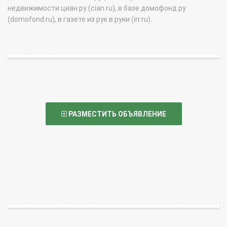
недвижимости циан.ру (cian.ru), в базе домофонд.ру
(domofond.ru), в газете из рук в руки (irr.ru).
РАЗМЕСТИТЬ ОБЪЯВЛЕНИЕ