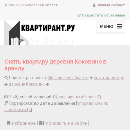
Регион:
Московская область
Личный кабинет
Разместить объявление
МЕНЮ
Снять квартиру деревня Коковино в
аренду
Параметры поиска:
Московская область
снять квартиру
деревня Коковино
Найдено объявлений:
0
[
расширенный поиск
]
Сортировка:
по дате добавления
[
упорядочить по
стоимости
]
[
-
избранное
|
-
показать на карте
]