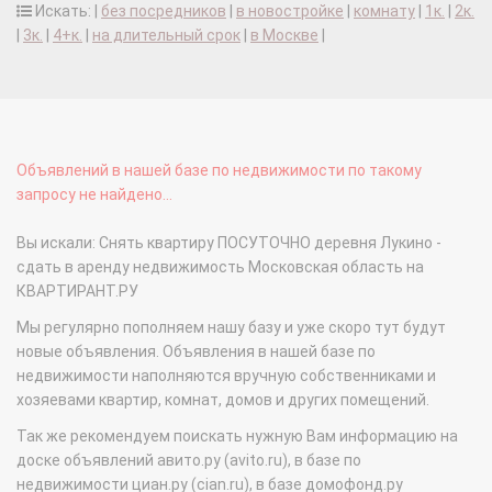
Искать: |
без посредников
|
в новостройке
|
комнату
|
1к.
|
2к.
|
3к.
|
4+к.
|
на длительный срок
|
в Москве
|
Объявлений в нашей базе по недвижимости по такому
запросу не найдено...
Вы искали: Снять квартиру ПОСУТОЧНО деревня Лукино -
сдать в аренду недвижимость Московская область на
КВАРТИРАНТ.РУ
Мы регулярно пополняем нашу базу и уже скоро тут будут
новые объявления. Объявления в нашей базе по
недвижимости наполняются вручную собственниками и
хозяевами квартир, комнат, домов и других помещений.
Так же рекомендуем поискать нужную Вам информацию на
доске объявлений авито.ру (avito.ru), в базе по
недвижимости циан.ру (cian.ru), в базе домофонд.ру