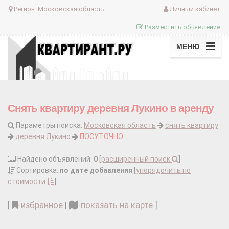
Регион:
Московская область
Личный кабинет
Разместить объявление
МЕНЮ
Снять квартиру деревня Лукино в аренду
Параметры поиска:
Московская область
снять квартиру
деревня Лукино
ПОСУТОЧНО
Найдено объявлений:
0
[
расширенный поиск
]
Сортировка:
по дате добавления
[
упорядочить по
стоимости
]
[
-
избранное
|
-
показать на карте
]