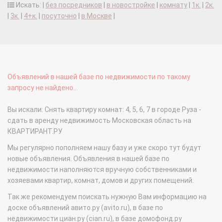
Искать: |
без посредников
|
в новостройке
|
комнату
|
1к.
|
2к.
|
3к.
|
4+к.
|
посуточно
|
в Москве
|
Объявлений в нашей базе по недвижимости по такому
запросу не найдено...
Вы искали: Снять квартиру комнат: 4, 5, 6, 7 в городе Руза -
сдать в аренду недвижимость Московская область на
КВАРТИРАНТ.РУ
Мы регулярно пополняем нашу базу и уже скоро тут будут
новые объявления. Объявления в нашей базе по
недвижимости наполняются вручную собственниками и
хозяевами квартир, комнат, домов и других помещений.
Так же рекомендуем поискать нужную Вам информацию на
доске объявлений авито.ру (avito.ru), в базе по
недвижимости циан.ру (cian.ru), в базе домофонд.ру