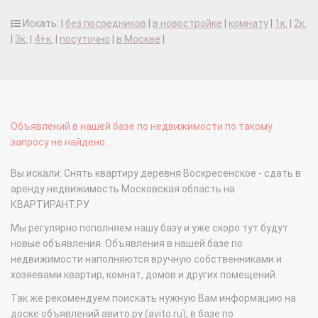
Искать: |
без посредников
|
в новостройке
|
комнату
|
1к.
|
2к.
|
3к.
|
4+к.
|
посуточно
|
в Москве
|
Объявлений в нашей базе по недвижимости по такому
запросу не найдено...
Вы искали: Снять квартиру деревня Воскресенское - сдать в
аренду недвижимость Московская область на
КВАРТИРАНТ.РУ
Мы регулярно пополняем нашу базу и уже скоро тут будут
новые объявления. Объявления в нашей базе по
недвижимости наполняются вручную собственниками и
хозяевами квартир, комнат, домов и других помещений.
Так же рекомендуем поискать нужную Вам информацию на
доске объявлений авито.ру (avito.ru), в базе по