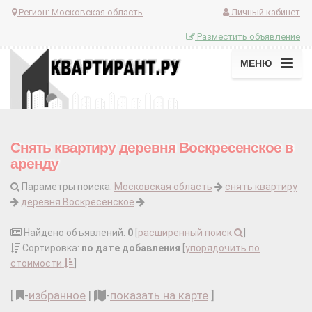
Регион:
Московская область
Личный кабинет
Разместить объявление
МЕНЮ
Снять квартиру деревня Воскресенское в
аренду
Параметры поиска:
Московская область
снять квартиру
деревня Воскресенское
Найдено объявлений:
0
[
расширенный поиск
]
Сортировка:
по дате добавления
[
упорядочить по
стоимости
]
[
-
избранное
|
-
показать на карте
]