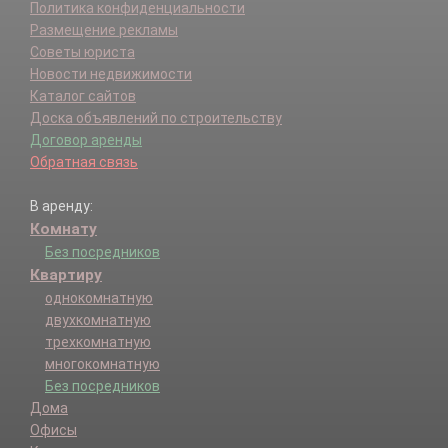
Политика конфиденциальности
Размещение рекламы
Советы юриста
Новости недвижимости
Каталог сайтов
Доска объявлений по строительству
Договор аренды
Обратная связь
В аренду:
Комнату
Без посредников
Квартиру
однокомнатную
двухкомнатную
трехкомнатную
многокомнатную
Без посредников
Дома
Офисы