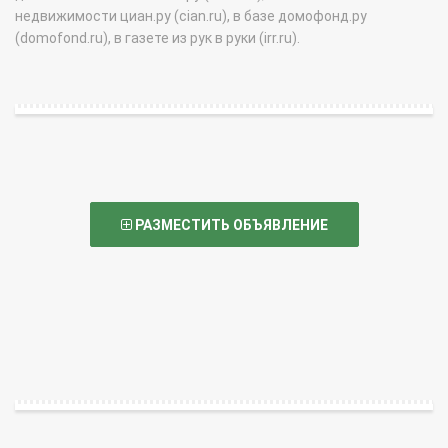
недвижимости циан.ру (cian.ru), в базе домофонд.ру
(domofond.ru), в газете из рук в руки (irr.ru).
РАЗМЕСТИТЬ ОБЪЯВЛЕНИЕ