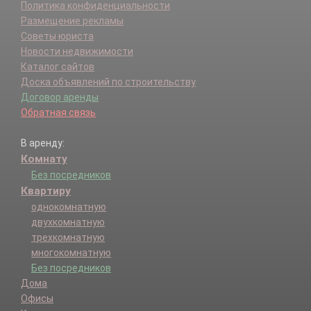
Политика конфиденциальности
Размещение рекламы
Советы юриста
Новости недвижимости
Каталог сайтов
Доска объявлений по строительству
Договор аренды
Обратная связь
В аренду:
Комнату
Без посредников
Квартиру
однокомнатную
двухкомнатную
трехкомнатную
многокомнатную
Без посредников
Дома
Офисы