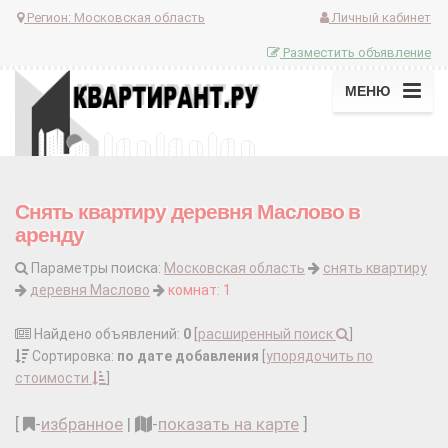
Регион:
Московская область
Личный кабинет
Разместить объявление
МЕНЮ
Снять квартиру деревня Маслово в
аренду
Параметры поиска:
Московская область
снять квартиру
деревня Маслово
комнат: 1
Найдено объявлений:
0
[
расширенный поиск
]
Сортировка:
по дате добавления
[
упорядочить по
стоимости
]
[
-
избранное
|
-
показать на карте
]