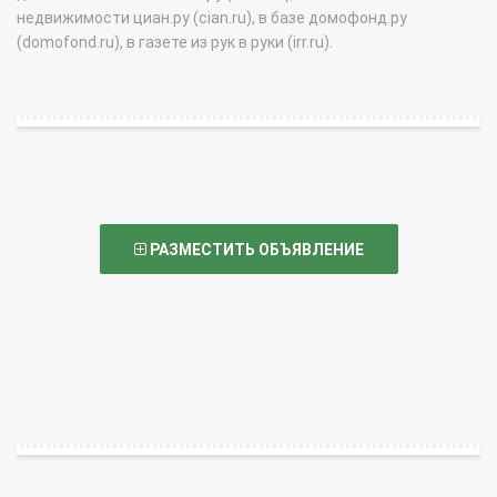
недвижимости циан.ру (cian.ru), в базе домофонд.ру
(domofond.ru), в газете из рук в руки (irr.ru).
РАЗМЕСТИТЬ ОБЪЯВЛЕНИЕ