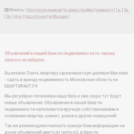
Искать: |
без посредников
|
в новостройке
|
комнату
|
1к.
|
2к.
|
3к.
|
4+к.
|
посуточно
|
в Москве
|
Объявлений в нашей базе по недвижимости по такому
запросу не найдено...
Вы искали: Снять квартиру однокомнатную деревня Маслово
- сдать в аренду недвижимость Московская область на
КВАРТИРАНТ.РУ
Мы регулярно пополняем нашу базу и уже скоро тут будут
новые объявления. Объявления в нашей базе по
недвижимости наполняются вручную собственниками и
хозяевами квартир, комнат, домов и других помещений.
Так же рекомендуем поискать нужную Вам информацию на
доске объявлений авито.ру (avito.ru), в базе по