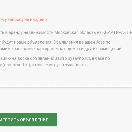
му запросу не найдено...
дать в аренду недвижимость Московская область на КВАРТИРАНТ.
т будут новые объявления. Объявления в нашей базе по
и и хозяевами квартир, комнат, домов и других помещений.
ю на доске объявлений авито.ру (avito.ru), в базе по
domofond.ru), в газете из рук в руки (irr.ru).
МЕСТИТЬ ОБЪЯВЛЕНИЕ