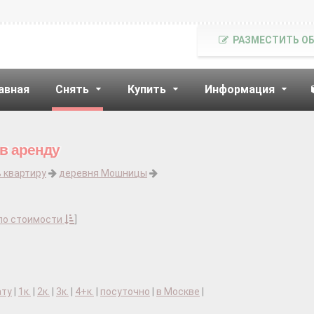
РАЗМЕСТИТЬ О
авная
Снять
Купить
Информация
в аренду
 квартиру
деревня Мошницы
по стоимости
]
ату
|
1к.
|
2к.
|
3к.
|
4+к.
|
посуточно
|
в Москве
|