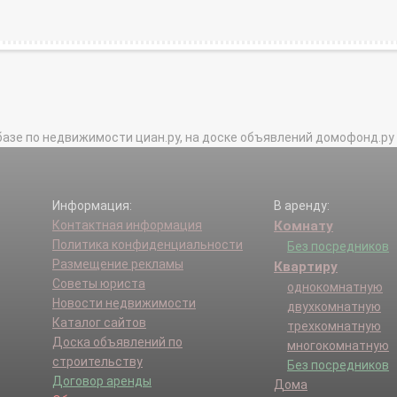
базе по недвижимости циан.ру, на доске объявлений домофонд.ру и в 
Информация:
В аренду:
Контактная информация
Комнату
Политика конфиденциальности
Без посредников
Размещение рекламы
Квартиру
Советы юриста
однокомнатную
Новости недвижимости
двухкомнатную
Каталог сайтов
трехкомнатную
Доска объявлений по
многокомнатную
строительству
Без посредников
Договор аренды
Дома