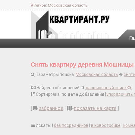
Регион:
Московская область
Гл
Снять квартиру деревня Мошницы 
Параметры поиска:
Московская область
снять
Найдено объявлений:
0
[
расширенный поиск
]
Сортировка:
по дате добавления
[
упорядочить 
[
-
избранное
|
-
показать на карте
]
Искать: |
без посредников
|
в новостройке
|
комн