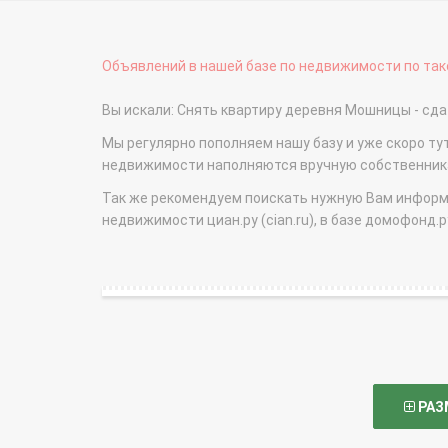
Объявлений в нашей базе по недвижимости по тако
Вы искали: Снять квартиру деревня Мошницы - с
Мы регулярно пополняем нашу базу и уже скоро ту
недвижимости наполняются вручную собственникам
Так же рекомендуем поискать нужную Вам информаци
недвижимости циан.ру (cian.ru), в базе домофонд.ру (
РАЗ