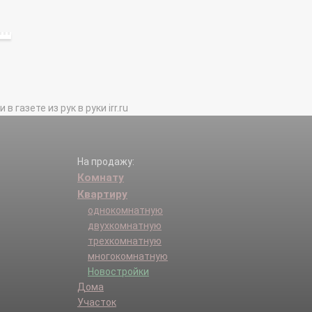
газете из рук в руки irr.ru
На продажу:
Комнату
Квартиру
однокомнатную
двухкомнатную
трехкомнатную
многокомнатную
Новостройки
Дома
Участок