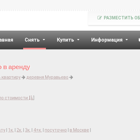
РАЗМЕСТИТЬ О
авная
Снять
Купить
Информация
 в аренду
 квартиру
деревня Муравьево
по стоимости
]
ату
|
1к.
|
2к.
|
3к.
|
4+к.
|
посуточно
|
в Москве
|