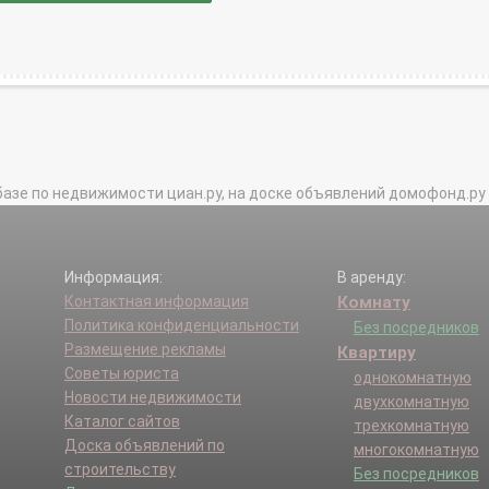
базе по недвижимости циан.ру, на доске объявлений домофонд.ру и в 
Информация:
В аренду:
Контактная информация
Комнату
Политика конфиденциальности
Без посредников
Размещение рекламы
Квартиру
Советы юриста
однокомнатную
Новости недвижимости
двухкомнатную
Каталог сайтов
трехкомнатную
Доска объявлений по
многокомнатную
строительству
Без посредников