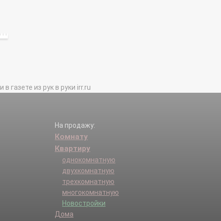
газете из рук в руки irr.ru
На продажу:
Комнату
Квартиру
однокомнатную
двухкомнатную
трехкомнатную
многокомнатную
Новостройки
Дома