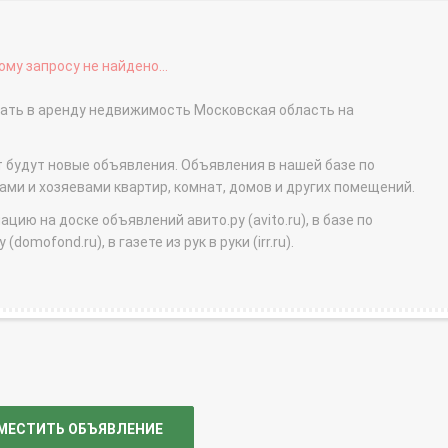
му запросу не найдено...
сдать в аренду недвижимость Московская область на
т будут новые объявления. Объявления в нашей базе по
и и хозяевами квартир, комнат, домов и других помещений.
ю на доске объявлений авито.ру (avito.ru), в базе по
domofond.ru), в газете из рук в руки (irr.ru).
МЕСТИТЬ ОБЪЯВЛЕНИЕ