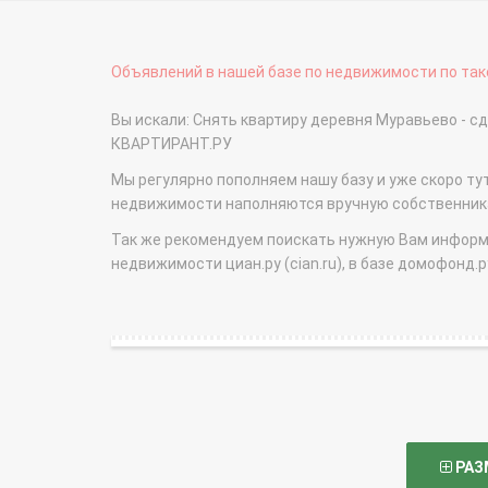
Объявлений в нашей базе по недвижимости по тако
Вы искали: Снять квартиру деревня Муравьево - 
КВАРТИРАНТ.РУ
Мы регулярно пополняем нашу базу и уже скоро ту
недвижимости наполняются вручную собственникам
Так же рекомендуем поискать нужную Вам информаци
недвижимости циан.ру (cian.ru), в базе домофонд.ру (
РАЗ