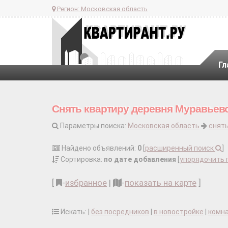
Регион:
Московская область
Гл
Снять квартиру деревня Муравьево
Параметры поиска:
Московская область
снять
Найдено объявлений:
0
[
расширенный поиск
]
Сортировка:
по дате добавления
[
упорядочить 
[
-
избранное
|
-
показать на карте
]
Искать: |
без посредников
|
в новостройке
|
комн