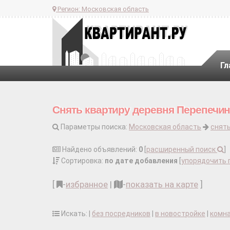
Регион:
Московская область
Гл
Снять квартиру деревня Перепечин
Параметры поиска:
Московская область
снять
Найдено объявлений:
0
[
расширенный поиск
]
Сортировка:
по дате добавления
[
упорядочить 
[
-
избранное
|
-
показать на карте
]
Искать: |
без посредников
|
в новостройке
|
комн