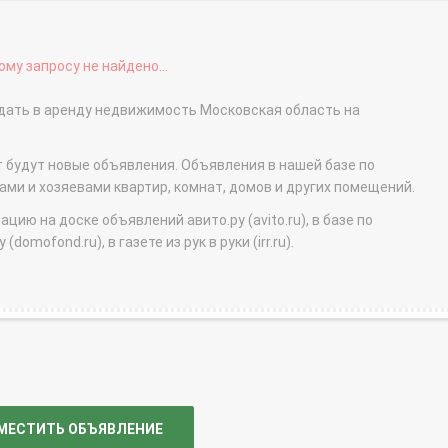
му запросу не найдено...
сдать в аренду недвижимость Московская область на
т будут новые объявления. Объявления в нашей базе по
и и хозяевами квартир, комнат, домов и других помещений.
ю на доске объявлений авито.ру (avito.ru), в базе по
domofond.ru), в газете из рук в руки (irr.ru).
МЕСТИТЬ ОБЪЯВЛЕНИЕ