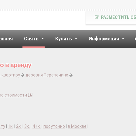
РАЗМЕСТИТЬ О
авная
Снять
Купить
Информация
о в аренду
 квартиру
деревня Перепечино
по стоимости
]
ату
|
1к.
|
2к.
|
3к.
|
4+к.
|
посуточно
|
в Москве
|