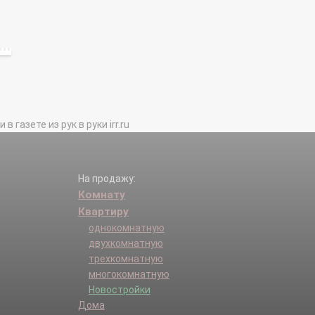
газете из рук в руки irr.ru
На продажу:
Комнату
Квартиру
однокомнатную
двухкомнатную
трехкомнатную
многокомнатную
Новостройки
Дома