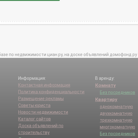
базе по недвижимости циан.ру, на доске объявлений домофонд.ру и в 
Информация:
В аренду:
Контактная информация
Комнату
Политика конфиденциальности
Без посредников
Размещение рекламы
Квартиру
Советы юриста
однокомнатную
Новости недвижимости
двухкомнатную
Каталог сайтов
трехкомнатную
Доска объявлений по
многокомнатную
строительству
Без посредников