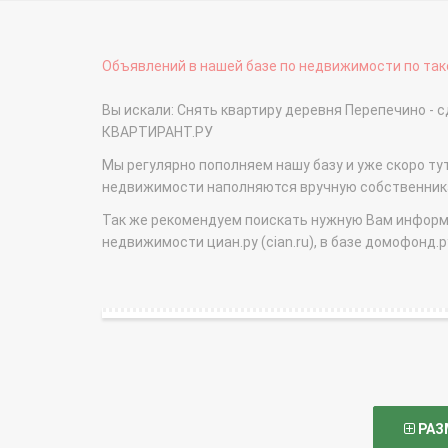
Объявлений в нашей базе по недвижимости по тако
Вы искали: Снять квартиру деревня Перепечино - 
КВАРТИРАНТ.РУ
Мы регулярно пополняем нашу базу и уже скоро ту
недвижимости наполняются вручную собственникам
Так же рекомендуем поискать нужную Вам информаци
недвижимости циан.ру (cian.ru), в базе домофонд.ру (
РАЗ