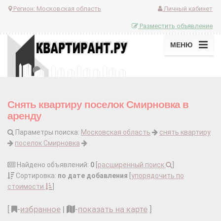
Регион:
Московская область
Личный кабинет
Разместить объявление
МЕНЮ
Снять квартиру поселок Смирновка в
аренду
Параметры поиска:
Московская область
снять квартиру
поселок Смирновка
Найдено объявлений:
0
[
расширенный поиск
]
Сортировка:
по дате добавления
[
упорядочить по
стоимости
]
[
-
избранное
|
-
показать на карте
]