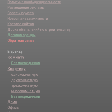
Политика конфиденциальности
Размещение рекламы
Советы юриста
Новости недвижимости
Каталог сайтов
Доска объявлений по строительству
Договор аренды
Обратная связь
В аренду:
Комнату
Без посредников
Квартиру
однокомнатную
двухкомнатную
трехкомнатную
многокомнатную
Без посредников
Дома
Офисы