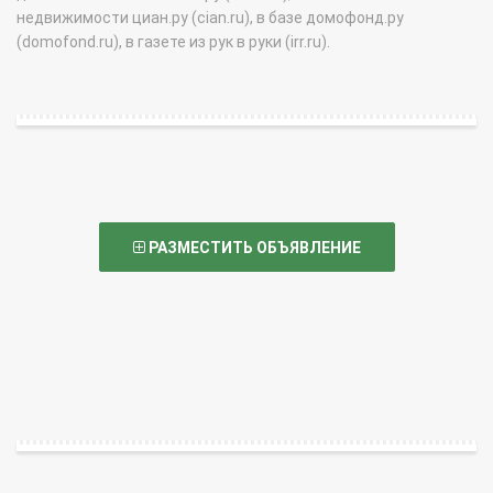
недвижимости циан.ру (cian.ru), в базе домофонд.ру
(domofond.ru), в газете из рук в руки (irr.ru).
РАЗМЕСТИТЬ ОБЪЯВЛЕНИЕ