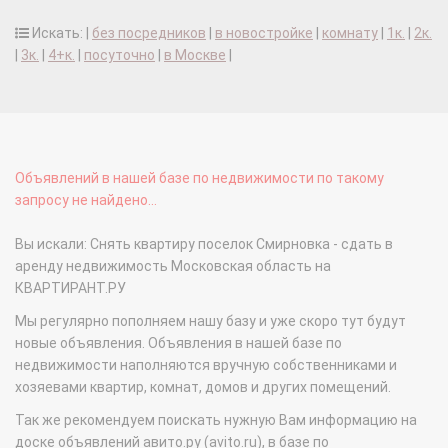
Искать: |
без посредников
|
в новостройке
|
комнату
|
1к.
|
2к.
|
3к.
|
4+к.
|
посуточно
|
в Москве
|
Объявлений в нашей базе по недвижимости по такому
запросу не найдено...
Вы искали: Снять квартиру поселок Смирновка - сдать в
аренду недвижимость Московская область на
КВАРТИРАНТ.РУ
Мы регулярно пополняем нашу базу и уже скоро тут будут
новые объявления. Объявления в нашей базе по
недвижимости наполняются вручную собственниками и
хозяевами квартир, комнат, домов и других помещений.
Так же рекомендуем поискать нужную Вам информацию на
доске объявлений авито.ру (avito.ru), в базе по