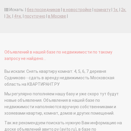
Искать: |
без посредников
|
в новостройке
|
комнату
|
1к.
|
2к.
|
3к.
|
4+к.
|
посуточно
|
в Москве
|
Объявлений в нашей базе по недвижимости по такому
запросу не найдено...
Вы искали: Снять квартиру комнат: 4, 5, 6, 7 деревня
Судниково - сдать в аренду недвижимость Московская
область на КВАРТИРАНТ.РУ
Мы регулярно пополняем нашу базу и уже скоро тут будут
новые объявления. Объявления в нашей базе по
недвижимости наполняются вручную собственниками и
хозяевами квартир, комнат, домов и других помещений.
Так же рекомендуем поискать нужную Вам информацию на
доске объявлений авито.ру (avito.ru), в базе по