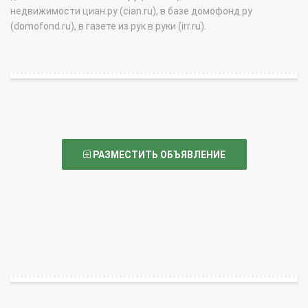
недвижимости циан.ру (cian.ru), в базе домофонд.ру
(domofond.ru), в газете из рук в руки (irr.ru).
РАЗМЕСТИТЬ ОБЪЯВЛЕНИЕ