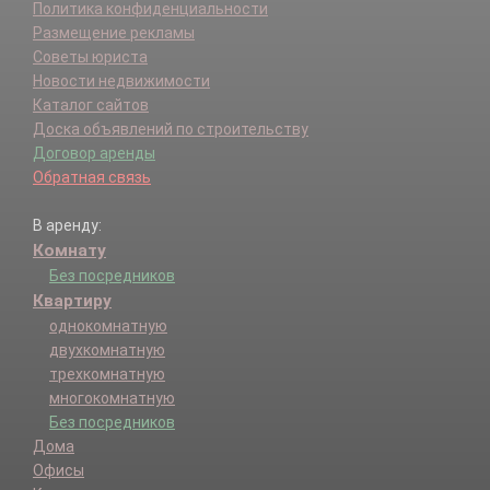
Политика конфиденциальности
Размещение рекламы
Советы юриста
Новости недвижимости
Каталог сайтов
Доска объявлений по строительству
Договор аренды
Обратная связь
В аренду:
Комнату
Без посредников
Квартиру
однокомнатную
двухкомнатную
трехкомнатную
многокомнатную
Без посредников
Дома
Офисы