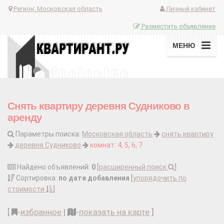
Регион:
Московская область
Личный кабинет
Разместить объявление
МЕНЮ
Снять квартиру деревня Судниково в
аренду
Параметры поиска:
Московская область
снять квартиру
деревня Судниково
комнат: 4, 5, 6, 7
Найдено объявлений:
0
[
расширенный поиск
]
Сортировка:
по дате добавления
[
упорядочить по
стоимости
]
[
-
избранное
|
-
показать на карте
]