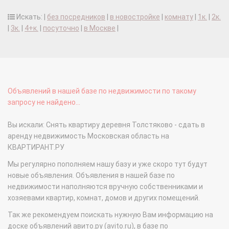
Искать: |
без посредников
|
в новостройке
|
комнату
|
1к.
|
2к.
|
3к.
|
4+к.
|
посуточно
|
в Москве
|
Объявлений в нашей базе по недвижимости по такому
запросу не найдено...
Вы искали: Снять квартиру деревня Толстяково - сдать в
аренду недвижимость Московская область на
КВАРТИРАНТ.РУ
Мы регулярно пополняем нашу базу и уже скоро тут будут
новые объявления. Объявления в нашей базе по
недвижимости наполняются вручную собственниками и
хозяевами квартир, комнат, домов и других помещений.
Так же рекомендуем поискать нужную Вам информацию на
доске объявлений авито.ру (avito.ru), в базе по