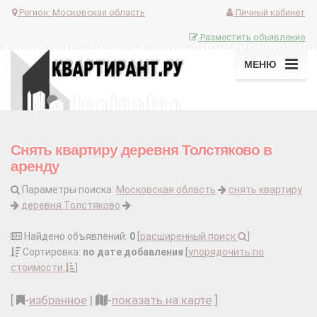
Регион:
Московская область
Личный кабинет
Разместить объявление
МЕНЮ
Снять квартиру деревня Толстяково в
аренду
Параметры поиска:
Московская область
снять квартиру
деревня Толстяково
Найдено объявлений:
0
[
расширенный поиск
]
Сортировка:
по дате добавления
[
упорядочить по
стоимости
]
[
-
избранное
|
-
показать на карте
]