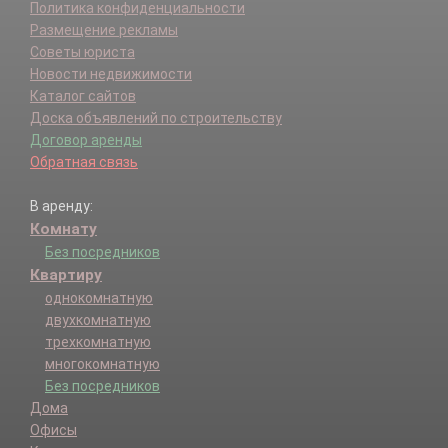
Политика конфиденциальности
Размещение рекламы
Советы юриста
Новости недвижимости
Каталог сайтов
Доска объявлений по строительству
Договор аренды
Обратная связь
В аренду:
Комнату
Без посредников
Квартиру
однокомнатную
двухкомнатную
трехкомнатную
многокомнатную
Без посредников
Дома
Офисы