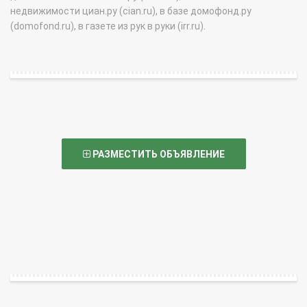
недвижимости циан.ру (cian.ru), в базе домофонд.ру
(domofond.ru), в газете из рук в руки (irr.ru).
РАЗМЕСТИТЬ ОБЪЯВЛЕНИЕ