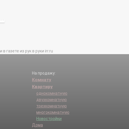
газете из рук в руки irr.ru
На продажу:
Комнату
Квартиру
однокомнатную
двухкомнатную
трехкомнатную
многокомнатную
Новостройки
Дома