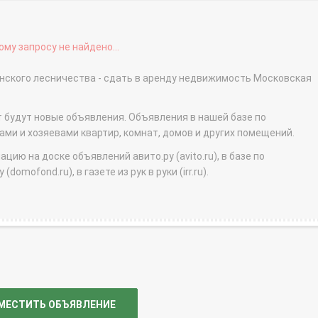
му запросу не найдено...
инского лесничества - сдать в аренду недвижимость Московская
т будут новые объявления. Объявления в нашей базе по
и и хозяевами квартир, комнат, домов и других помещений.
ю на доске объявлений авито.ру (avito.ru), в базе по
domofond.ru), в газете из рук в руки (irr.ru).
МЕСТИТЬ ОБЪЯВЛЕНИЕ