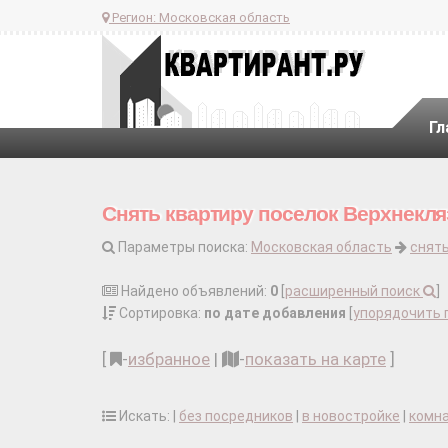
Регион:
Московская область
Гл
Снять квартиру поселок Верхнекля
Параметры поиска:
Московская область
снять
Найдено объявлений:
0
[
расширенный поиск
]
Сортировка:
по дате добавления
[
упорядочить 
[
-
избранное
|
-
показать на карте
]
Искать: |
без посредников
|
в новостройке
|
комн