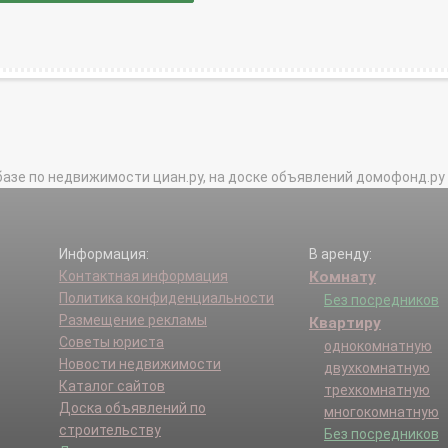
базе по недвижимости циан.ру, на доске объявлений домофонд.ру и в 
Информация:
В аренду:
Контактная информация
Комнату
Политика конфиденциальности
Без посредников
Размещение рекламы
Квартиру
Советы юриста
однокомнатную
Новости недвижимости
двухкомнатную
Каталог сайтов
трехкомнатную
Доска объявлений по
многокомнатную
строительству
Без посредников