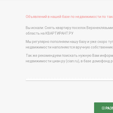
Объявлений в нашей базе по недвижимости по тако
Вы искали: Снять квартиру поселок Верхнеклязьм
область на КВАРТИРАНТ.РУ
Мы регулярно пополняем нашу базу и уже скоро ту
недвижимости наполняются вручную собственникам
Так же рекомендуем поискать нужную Вам информаци
недвижимости циан.ру (cian.ru), в базе домофонд.ру (
РАЗ