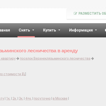
РАЗМЕСТИТЬ О
авная
Снять
Купить
Информация
зьминского лесничества в аренду
 квартиру
поселок Верхнеклязьминского лесничества
по стоимости
]
ату
|
1к.
|
2к.
|
3к.
|
4+к.
|
посуточно
|
в Москве
|