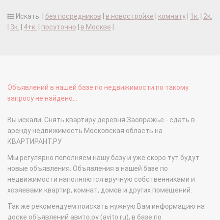
Искать: |
без посредников
|
в новостройке
|
комнату
|
1к.
|
2к.
|
3к.
|
4+к.
|
посуточно
|
в Москве
|
Объявлений в нашей базе по недвижимости по такому
запросу не найдено...
Вы искали: Снять квартиру деревня Заовражье - сдать в
аренду недвижимость Московская область на
КВАРТИРАНТ.РУ
Мы регулярно пополняем нашу базу и уже скоро тут будут
новые объявления. Объявления в нашей базе по
недвижимости наполняются вручную собственниками и
хозяевами квартир, комнат, домов и других помещений.
Так же рекомендуем поискать нужную Вам информацию на
доске объявлений авито.ру (avito.ru), в базе по