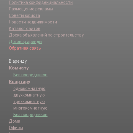
Политика конфиденциальности
Размещение рекламы
Советы юриста
Новости недвижимости
Каталог сайтов
Доска объявлений по строительству
Договор аренды
Обратная связь
В аренду:
Комнату
Без посредников
Квартиру
однокомнатную
двухкомнатную
трехкомнатную
многокомнатную
Без посредников
Дома
Офисы