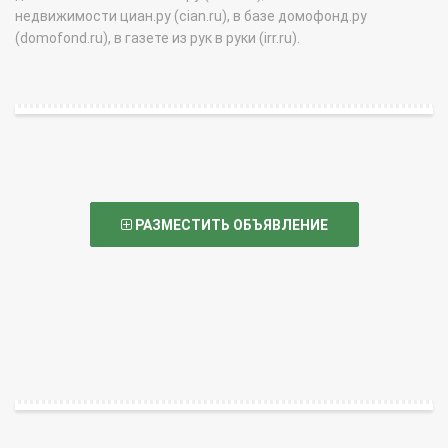
недвижимости циан.ру (cian.ru), в базе домофонд.ру
(domofond.ru), в газете из рук в руки (irr.ru).
РАЗМЕСТИТЬ ОБЪЯВЛЕНИЕ