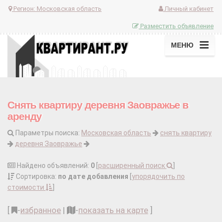
Регион:
Московская область
Личный кабинет
Разместить объявление
МЕНЮ
Снять квартиру деревня Заовражье в
аренду
Параметры поиска:
Московская область
снять квартиру
деревня Заовражье
Найдено объявлений:
0
[
расширенный поиск
]
Сортировка:
по дате добавления
[
упорядочить по
стоимости
]
[
-
избранное
|
-
показать на карте
]