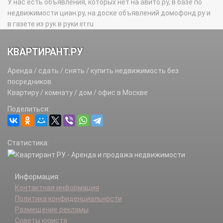
У нас есть объявления, которых нет на авито.ру, в базе по
недвижимости циан.ру, на доске объявлений домофонд.ру и
в газете из рук в руки irr.ru
КВАРТИРАНТ.РУ
Аренда / сдать / снять / купить недвижимость без
посредников.
Квартиру / комнату / дом / офис в Москве
Поделиться:
Статистика:
Информация:
Контактная информация
Политика конфиденциальности
Размещение рекламы
Советы юриста