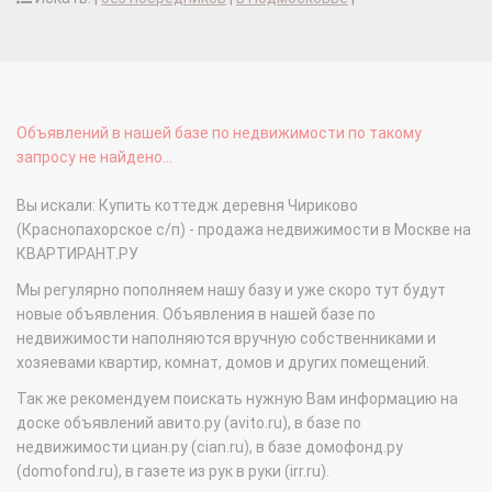
Объявлений в нашей базе по недвижимости по такому
запросу не найдено...
Вы искали: Купить коттедж деревня Чириково
(Краснопахорское с/п) - продажа недвижимости в Москве на
КВАРТИРАНТ.РУ
Мы регулярно пополняем нашу базу и уже скоро тут будут
новые объявления. Объявления в нашей базе по
недвижимости наполняются вручную собственниками и
хозяевами квартир, комнат, домов и других помещений.
Так же рекомендуем поискать нужную Вам информацию на
доске объявлений авито.ру (avito.ru), в базе по
недвижимости циан.ру (cian.ru), в базе домофонд.ру
(domofond.ru), в газете из рук в руки (irr.ru).