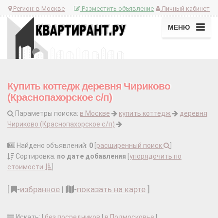
Регион:
в Москве
Разместить объявление
Личный кабинет
МЕНЮ
Купить коттедж деревня Чириково
(Краснопахорское с/п)
Параметры поиска:
в Москве
купить коттедж
деревня
Чириково (Краснопахорское с/п)
Найдено объявлений:
0
[
расширенный поиск
]
Сортировка:
по дате добавления
[
упорядочить по
стоимости
]
[
-
избранное
|
-
показать на карте
]
Искать: |
без посредников
|
в Подмосковье
|