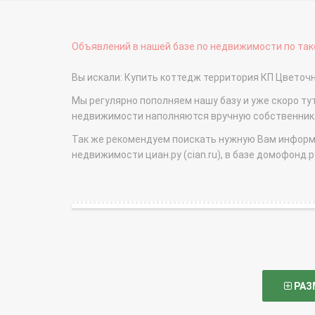
Объявлений в нашей базе по недвижимости по тако
Вы искали: Купить коттедж территория КП Цвето
Мы регулярно пополняем нашу базу и уже скоро ту
недвижимости наполняются вручную собственникам
Так же рекомендуем поискать нужную Вам информаци
недвижимости циан.ру (cian.ru), в базе домофонд.ру (
РАЗ