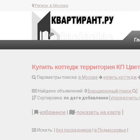
Регион:
в Москве
Гл
Купить коттедж территория КП Цве
Параметры поиска:
в Москве
купить коттедж
Найдено объявлений:
0
[
расширенный поиск
]
Сортировка:
по дате добавления
[
упорядочить 
[
-
избранное
|
-
показать на карте
]
Искать: |
без посредников
|
в Подмосковье
|