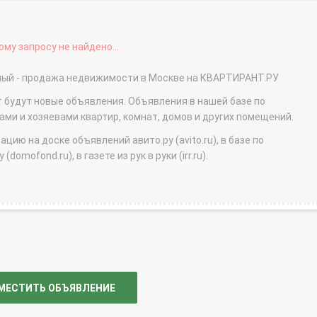
му запросу не найдено...
чный - продажа недвижимости в Москве на КВАРТИРАНТ.РУ
т будут новые объявления. Объявления в нашей базе по
и и хозяевами квартир, комнат, домов и других помещений.
ю на доске объявлений авито.ру (avito.ru), в базе по
domofond.ru), в газете из рук в руки (irr.ru).
МЕСТИТЬ ОБЪЯВЛЕНИЕ