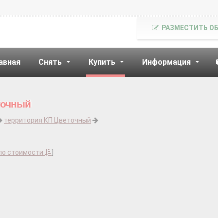
РАЗМЕСТИТЬ О
авная
Снять
Купить
Информация
точный
территория КП Цветочный
по стоимости
]