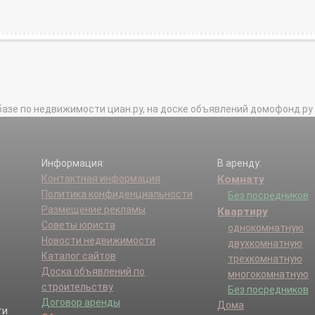
базе по недвижимости циан.ру, на доске объявлений домофонд.ру и в 
Информация:
В аренду:
Контактная информация
Комнату
Политика конфиденциальности
Без посредников
Размещение рекламы
Квартиру
Советы юриста
однокомнатную
Новости недвижимости
двухкомнатную
Каталог сайтов
трехкомнатную
Доска объявлений по
многокомнатную
строительству
Без посредников
Договор аренды
Дома