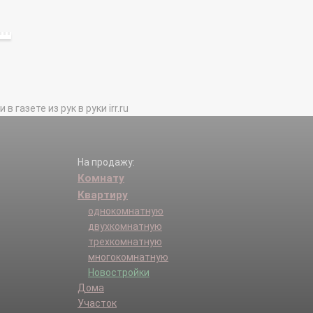
газете из рук в руки irr.ru
На продажу:
Комнату
Квартиру
однокомнатную
двухкомнатную
трехкомнатную
многокомнатную
Новостройки
Дома
Участок