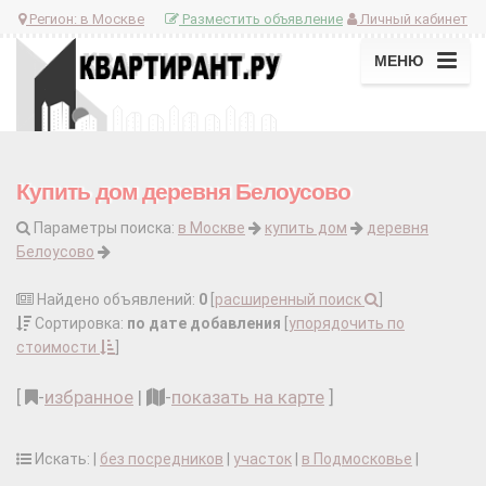
Регион:
в Москве
Разместить объявление
Личный кабинет
МЕНЮ
Купить дом деревня Белоусово
Параметры поиска:
в Москве
купить дом
деревня
Белоусово
Найдено объявлений:
0
[
расширенный поиск
]
Сортировка:
по дате добавления
[
упорядочить по
стоимости
]
[
-
избранное
|
-
показать на карте
]
Искать: |
без посредников
|
участок
|
в Подмосковье
|