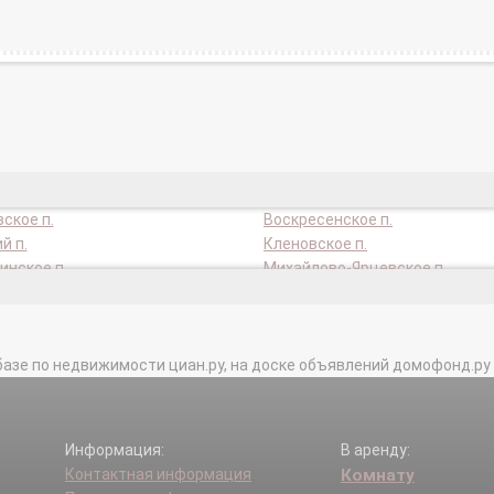
ское п.
Воскресенское п.
й п.
Кленовское п.
нское п.
Михайлово-Ярцевское п.
ген п.
Новофедоровское п.
ское п.
Сосенское п.
ое п.
Щербинка г.
базе по недвижимости циан.ру, на доске объявлений домофонд.ру и в 
Информация:
В аренду:
Контактная информация
Комнату