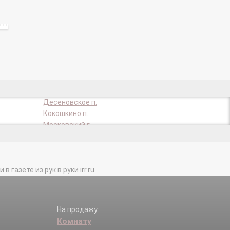
Десеновское п.
Кокошкино п.
Московский г.
Первомайское п.
Троицк г.
газете из рук в руки irr.ru
На продажу:
Комнату