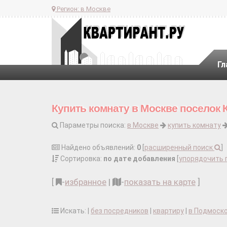
Регион:
в Москве
Гл
Купить комнату в Москве поселок 
Параметры поиска:
в Москве
купить комнату
Найдено объявлений:
0
[
расширенный поиск
]
Сортировка:
по дате добавления
[
упорядочить 
[
-
избранное
|
-
показать на карте
]
Искать: |
без посредников
|
квартиру
|
в Подмоск