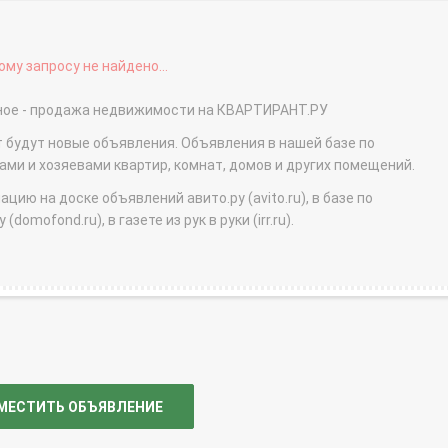
му запросу не найдено...
сное - продажа недвижимости на КВАРТИРАНТ.РУ
т будут новые объявления. Объявления в нашей базе по
и и хозяевами квартир, комнат, домов и других помещений.
ю на доске объявлений авито.ру (avito.ru), в базе по
domofond.ru), в газете из рук в руки (irr.ru).
МЕСТИТЬ ОБЪЯВЛЕНИЕ