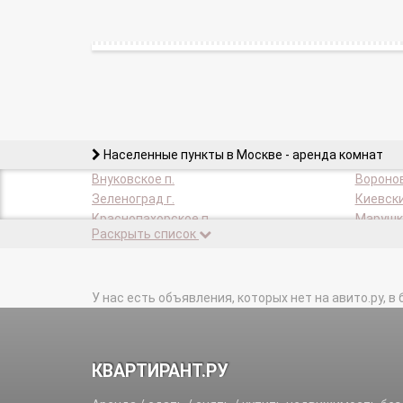
Населенные пункты в Москве - аренда комнат
Внуковское п.
Воронов
Зеленоград г.
Киевски
Краснопахорское п.
Марушки
Раскрыть список
Московский п.
Мосрент
Роговское п.
Рязанов
Филимонковское п.
Щаповск
У нас есть объявления, которых нет на авито.ру, в 
КВАРТИРАНТ.РУ