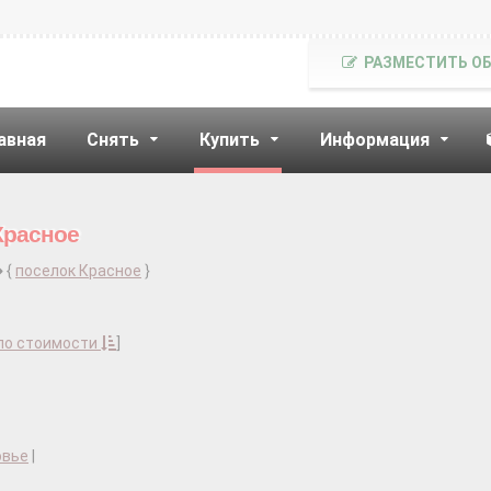
РАЗМЕСТИТЬ О
авная
Снять
Купить
Информация
Красное
{
поселок Красное
}
по стоимости
]
овье
|