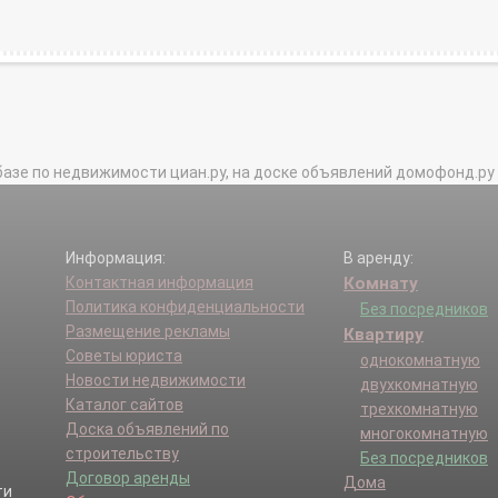
базе по недвижимости циан.ру, на доске объявлений домофонд.ру и в 
Информация:
В аренду:
Контактная информация
Комнату
Политика конфиденциальности
Без посредников
Размещение рекламы
Квартиру
Советы юриста
однокомнатную
Новости недвижимости
двухкомнатную
Каталог сайтов
трехкомнатную
Доска объявлений по
многокомнатную
строительству
Без посредников
Договор аренды
Дома