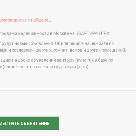
му запросу не найдено...
- продажа недвижимости в Москве на КВАРТИРАНТ.РУ
т будут новые объявления. Объявления в нашей базе по
и и хозяевами квартир, комнат, домов и других помещений.
ю на доске объявлений авито.ру (avito.ru), в базе по
domofond.ru), в газете из рук в руки (irr.ru).
МЕСТИТЬ ОБЪЯВЛЕНИЕ