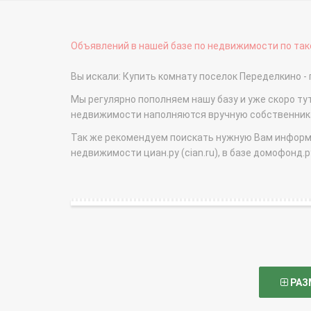
Объявлений в нашей базе по недвижимости по тако
Вы искали: Купить комнату поселок Переделкино 
Мы регулярно пополняем нашу базу и уже скоро ту
недвижимости наполняются вручную собственникам
Так же рекомендуем поискать нужную Вам информаци
недвижимости циан.ру (cian.ru), в базе домофонд.ру (
РАЗ