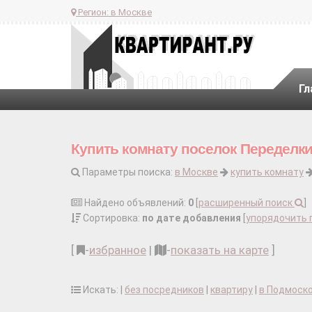
Регион:
в Москве
Гл
Купить комнату поселок Переделк
Параметры поиска:
в Москве
купить комнату
Найдено объявлений:
0
[
расширенный поиск
]
Сортировка:
по дате добавления
[
упорядочить 
[
-
избранное
|
-
показать на карте
]
Искать: |
без посредников
|
квартиру
|
в Подмоск