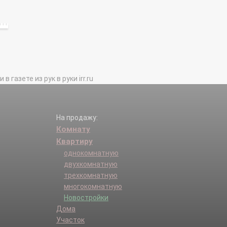
газете из рук в руки irr.ru
На продажу:
Комнату
Квартиру
однокомнатную
двухкомнатную
трехкомнатную
многокомнатную
Новостройки
Дома
Участок