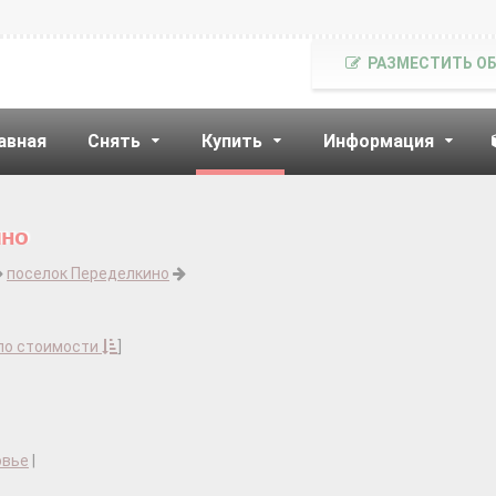
РАЗМЕСТИТЬ О
авная
Снять
Купить
Информация
ино
поселок Переделкино
по стоимости
]
овье
|