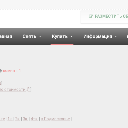
РАЗМЕСТИТЬ О
авная
Снять
Купить
Информация
комнат: 1
]
по стоимости
]
ату
|
1к.
|
2к.
|
3к.
|
4+к.
|
в Подмосковье
|