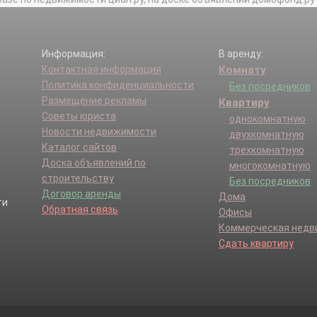
Информация:
В аренду:
Контактная информация
Комнату
Политика конфиденциальности
Без посредников
Размещение рекламы
Квартиру
Советы юриста
однокомнатную
Новости недвижимости
двухкомнатную
Каталог сайтов
трехкомнатную
Доска объявлений по
многокомнатную
строительству
Без посредников
Договор аренды
Дома
Обратная связь
Офисы
Коммерческая нед
Сдать квартиру