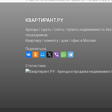
КВАРТИРАНТ.РУ
Аренда / сдать / снять / купить недвижимость без
посредников.
Квартиру / комнату / дом / офис в Москве
Поделиться:
Статистика: