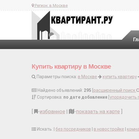
Регион:
в Москве
Гл
Купить квартиру в Москве
Параметры поиска:
в Москве
купить квартиру
Найдено объявлений:
295
[
расширенный поиск
Сортировка:
по дате добавления
[
упорядочить 
[
-
избранное
|
-
показать на карте
]
Искать: |
без посредников
|
в новостройке
|
комн