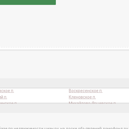
ское п.
Воскресенское п.
й п.
Кленовское п.
нское п.
Михайлово-Ярцевское п.
ген п.
Новофедоровское п.
ское п.
Сосенское п.
ое п.
Щербинка г.
базе по недвижимости циан.ру, на доске объявлений домофонд.ру и в 