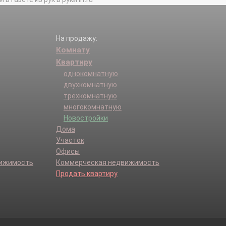
На продажу:
Комнату
Квартиру
однокомнатную
двухкомнатную
трехкомнатную
многокомнатную
Новостройки
Дома
Участок
Офисы
вижимость
Коммерческая недвижимость
Продать квартиру