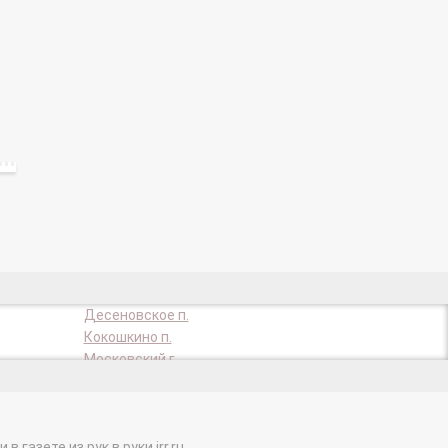
Десеновское п.
Кокошкино п.
Московский г.
Первомайское п.
Троицк г.
газете из рук в руки irr.ru