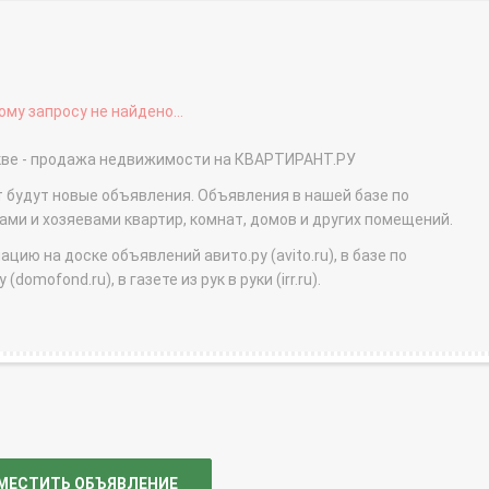
му запросу не найдено...
скве - продажа недвижимости на КВАРТИРАНТ.РУ
т будут новые объявления. Объявления в нашей базе по
и и хозяевами квартир, комнат, домов и других помещений.
ю на доске объявлений авито.ру (avito.ru), в базе по
domofond.ru), в газете из рук в руки (irr.ru).
МЕСТИТЬ ОБЪЯВЛЕНИЕ