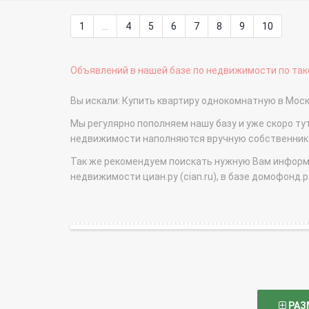
1
...
4
5
6
7
8
9
10
Объявлений в нашей базе по недвижимости по тако
Вы искали: Купить квартиру однокомнатную в Мо
Мы регулярно пополняем нашу базу и уже скоро ту
недвижимости наполняются вручную собственникам
Так же рекомендуем поискать нужную Вам информаци
недвижимости циан.ру (cian.ru), в базе домофонд.ру (
РАЗ