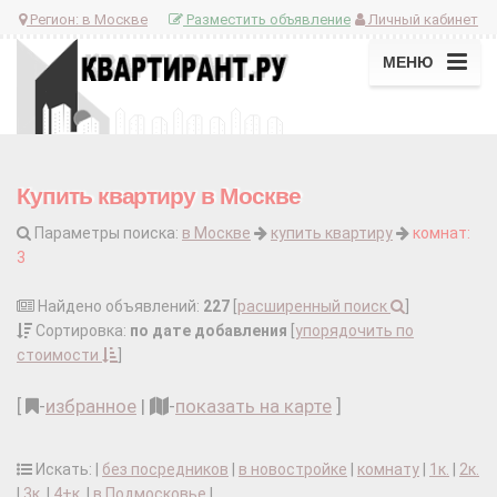
Регион:
в Москве
Разместить объявление
Личный кабинет
МЕНЮ
Купить квартиру в Москве
Параметры поиска:
в Москве
купить квартиру
комнат:
3
Найдено объявлений:
227
[
расширенный поиск
]
Сортировка:
по дате добавления
[
упорядочить по
стоимости
]
[
-
избранное
|
-
показать на карте
]
Искать: |
без посредников
|
в новостройке
|
комнату
|
1к.
|
2к.
|
3к.
|
4+к.
|
в Подмосковье
|