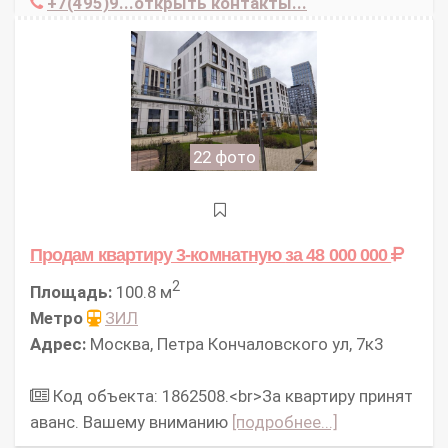
+7(495)9...открыть контакты...
22 фото
Продам квартиру 3-комнатную
за 48 000 000
2
Площадь:
100.8 м
Метро
ЗИЛ
Адрес:
Москва, Петра Кончаловского ул, 7к3
Код объекта: 1862508.<br>За квартиру принят
аванс. Вашему вниманию
[подробнее...]