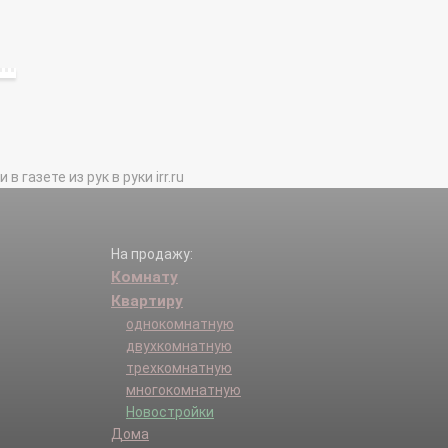
газете из рук в руки irr.ru
На продажу:
Комнату
Квартиру
однокомнатную
двухкомнатную
трехкомнатную
многокомнатную
Новостройки
Дома