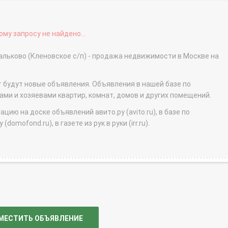
му запросу не найдено...
альково (Кленовское с/п) - продажа недвижимости в Москве на
т будут новые объявления. Объявления в нашей базе по
и и хозяевами квартир, комнат, домов и других помещений.
ю на доске объявлений авито.ру (avito.ru), в базе по
domofond.ru), в газете из рук в руки (irr.ru).
МЕСТИТЬ ОБЪЯВЛЕНИЕ