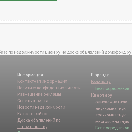
базе по недвижимости циан.ру, на доске объявлений домофонд.ру и в 
Информация:
В аренду:
Контактная информация
Комнату
Политика конфиденциальности
Без посредников
Размещение рекламы
Квартиру
Советы юриста
однокомнатную
Новости недвижимости
двухкомнатную
Каталог сайтов
трехкомнатную
Доска объявлений по
многокомнатную
строительству
Без посредников