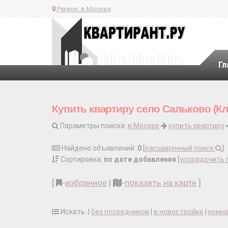
Регион:
в Москве
Гл
Купить квартиру село Сальково (Кл
Параметры поиска:
в Москве
купить квартиру
Найдено объявлений:
0
[
расширенный поиск
]
Сортировка:
по дате добавления
[
упорядочить 
[
-
избранное
|
-
показать на карте
]
Искать: |
без посредников
|
в новостройке
|
комн