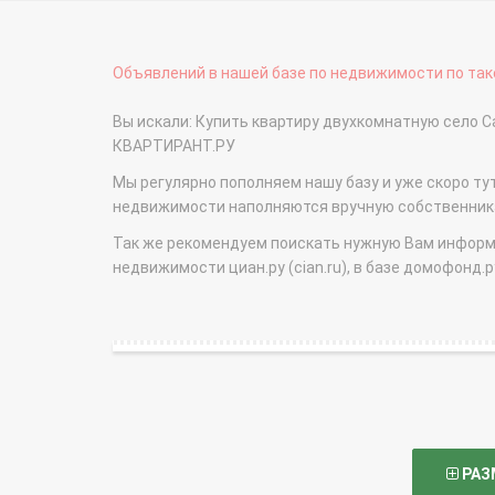
Объявлений в нашей базе по недвижимости по тако
Вы искали: Купить квартиру двухкомнатную село С
КВАРТИРАНТ.РУ
Мы регулярно пополняем нашу базу и уже скоро ту
недвижимости наполняются вручную собственникам
Так же рекомендуем поискать нужную Вам информаци
недвижимости циан.ру (cian.ru), в базе домофонд.ру (
РАЗ