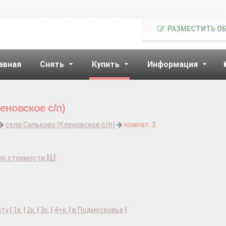
РАЗМЕСТИТЬ О
авная
Снять
Купить
Информация
еновское с/п)
село Сальково (Кленовское с/п)
комнат: 2
по стоимости
]
ату
|
1к.
|
2к.
|
3к.
|
4+к.
|
в Подмосковье
|