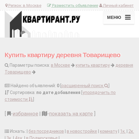
Регион:
в Москве
Разместить объявление
Личный кабинет
МЕНЮ
Купить квартиру деревня Товарищево
Параметры поиска:
в Москве
купить квартиру
деревня
Товарищево
Найдено объявлений:
0
[
расширенный поиск
]
Сортировка:
по дате добавления
[
упорядочить по
стоимости
]
[
-
избранное
|
-
показать на карте
]
Искать: |
без посредников
|
в новостройке
|
комнату
|
1к.
|
2к.
|
3к.
|
4+к.
|
в Подмосковье
|