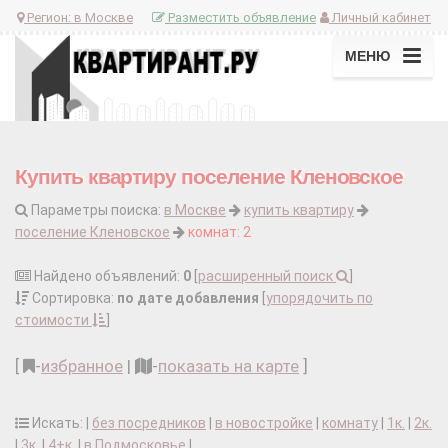
Регион:
в Москве
Разместить объявление
Личный кабинет
МЕНЮ
Купить квартиру поселение Кленовское
Параметры поиска:
в Москве
купить квартиру
поселение Кленовское
комнат: 2
Найдено объявлений:
0
[
расширенный поиск
]
Сортировка:
по дате добавления
[
упорядочить по
стоимости
]
[
-
избранное
|
-
показать на карте
]
Искать: |
без посредников
|
в новостройке
|
комнату
|
1к.
|
2к.
|
3к.
|
4+к.
|
в Подмосковье
|