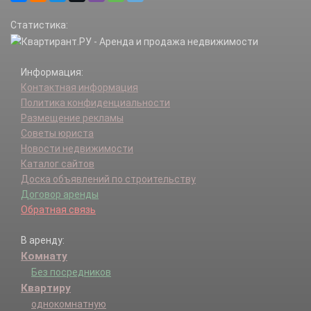
Старогромово д.
Статистика:
Товарищево д.
Чегодаево д.
Чернецкое д.
Информация:
Чириково (Кленовское с/п) д.
Контактная информация
Юрово (Кленовское с/п) д.
Политика конфиденциальности
Размещение рекламы
Советы юриста
Новости недвижимости
Каталог сайтов
Доска объявлений по строительству
Договор аренды
Обратная связь
В аренду:
Комнату
Без посредников
Квартиру
однокомнатную