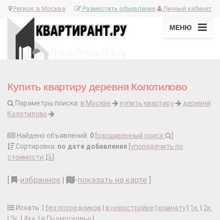
Регион:
в Москве
Разместить объявление
Личный кабинет
МЕНЮ
Купить квартиру деревня Колотилово
Параметры поиска:
в Москве
купить квартиру
деревня
Колотилово
Найдено объявлений:
0
[
расширенный поиск
]
Сортировка:
по дате добавления
[
упорядочить по
стоимости
]
[
-
избранное
|
-
показать на карте
]
Искать: |
без посредников
|
в новостройке
|
комнату
|
1к.
|
2к.
|
3к.
|
4+к.
|
в Подмосковье
|