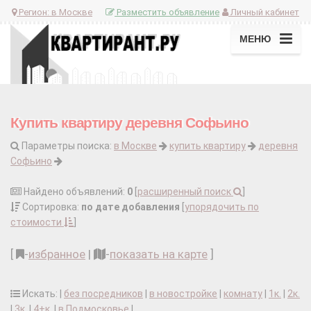
Регион:
в Москве
Разместить объявление
Личный кабинет
МЕНЮ
Купить квартиру деревня Софьино
Параметры поиска:
в Москве
купить квартиру
деревня
Софьино
Найдено объявлений:
0
[
расширенный поиск
]
Сортировка:
по дате добавления
[
упорядочить по
стоимости
]
[
-
избранное
|
-
показать на карте
]
Искать: |
без посредников
|
в новостройке
|
комнату
|
1к.
|
2к.
|
3к.
|
4+к.
|
в Подмосковье
|