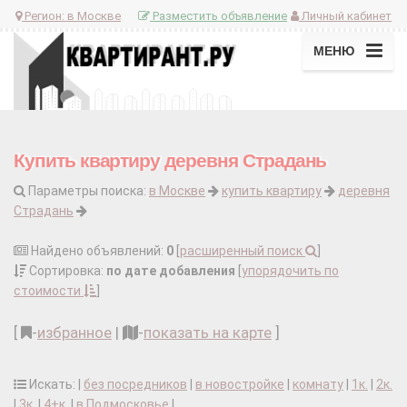
Регион:
в Москве
Разместить объявление
Личный кабинет
МЕНЮ
Купить квартиру деревня Страдань
Параметры поиска:
в Москве
купить квартиру
деревня
Страдань
Найдено объявлений:
0
[
расширенный поиск
]
Сортировка:
по дате добавления
[
упорядочить по
стоимости
]
[
-
избранное
|
-
показать на карте
]
Искать: |
без посредников
|
в новостройке
|
комнату
|
1к.
|
2к.
|
3к.
|
4+к.
|
в Подмосковье
|