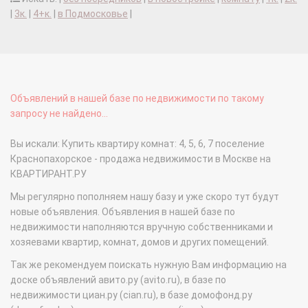
|
3к.
|
4+к.
|
в Подмосковье
|
Объявлений в нашей базе по недвижимости по такому
запросу не найдено...
Вы искали: Купить квартиру комнат: 4, 5, 6, 7 поселение
Краснопахорское - продажа недвижимости в Москве на
КВАРТИРАНТ.РУ
Мы регулярно пополняем нашу базу и уже скоро тут будут
новые объявления. Объявления в нашей базе по
недвижимости наполняются вручную собственниками и
хозяевами квартир, комнат, домов и других помещений.
Так же рекомендуем поискать нужную Вам информацию на
доске объявлений авито.ру (avito.ru), в базе по
недвижимости циан.ру (cian.ru), в базе домофонд.ру