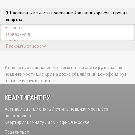
Населенные пункты поселение Краснопахорское - аренда
квартир
Былово с.
Варварино д.
Городок д.
Раскрыть список
Колотилово д.
КП Цветочный тер.
Красная Луговая д.
Красная Пахра с.
У нас есть объявления, которых нет на авито.ру, в базе по
Красная Пахра д.
недвижимости циан.ру, на доске объявлений домофонд.ру и
Красное с.
в газете из рук в руки irr.ru
Красное п.
Малыгино д.
КВАРТИРАНТ.РУ
Подосинки д.
Подсобного х-ва Минзаг п.
Аренда / сдать / снять / купить недвижимость без
Поляны д.
посредников.
Раево д.
Квартиру / комнату / дом / офис в Москве
Романцево (Краснопахорское с/п) д.
Поделиться:
Софьино д.