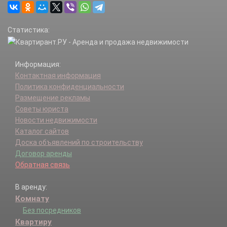
Страдань д.
Чириково (Краснопахорское с/п) д.
Статистика:
Шарапово д.
Шахово д.
Юрово (Краснопахорское с/п) д.
Информация:
Контактная информация
Политика конфиденциальности
Размещение рекламы
Советы юриста
Новости недвижимости
Каталог сайтов
Доска объявлений по строительству
Договор аренды
Обратная связь
В аренду:
Комнату
Без посредников
Квартиру