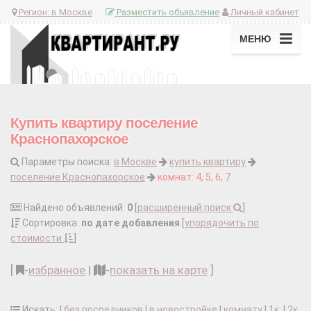
Регион:
в Москве
Разместить объявление
Личный кабинет
МЕНЮ
Купить квартиру поселение
Краснопахорское
Параметры поиска:
в Москве
купить квартиру
поселение Краснопахорское
комнат: 4, 5, 6, 7
Найдено объявлений:
0
[
расширенный поиск
]
Сортировка:
по дате добавления
[
упорядочить по
стоимости
]
[
-
избранное
|
-
показать на карте
]
Искать: |
без посредников
|
в новостройке
|
комнату
|
1к.
|
2к.