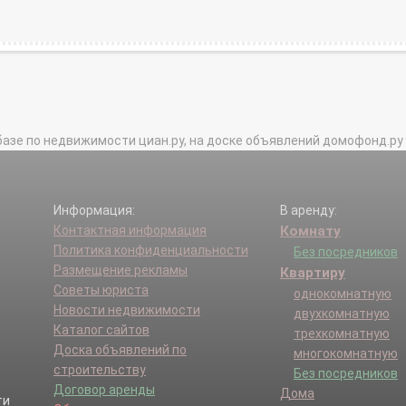
базе по недвижимости циан.ру, на доске объявлений домофонд.ру и в 
Информация:
В аренду:
Контактная информация
Комнату
Политика конфиденциальности
Без посредников
Размещение рекламы
Квартиру
Советы юриста
однокомнатную
Новости недвижимости
двухкомнатную
Каталог сайтов
трехкомнатную
Доска объявлений по
многокомнатную
строительству
Без посредников
Договор аренды
Дома