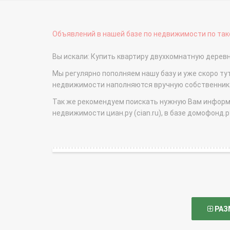
Объявлений в нашей базе по недвижимости по тако
Вы искали: Купить квартиру двухкомнатную дере
Мы регулярно пополняем нашу базу и уже скоро ту
недвижимости наполняются вручную собственникам
Так же рекомендуем поискать нужную Вам информаци
недвижимости циан.ру (cian.ru), в базе домофонд.ру (
РАЗ