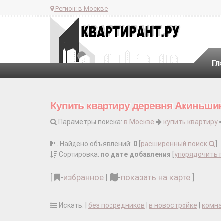
Регион:
в Москве
Гл
Купить квартиру деревня Акиньши
Параметры поиска:
в Москве
купить квартиру
Найдено объявлений:
0
[
расширенный поиск
]
Сортировка:
по дате добавления
[
упорядочить 
[
-
избранное
|
-
показать на карте
]
Искать: |
без посредников
|
в новостройке
|
комн