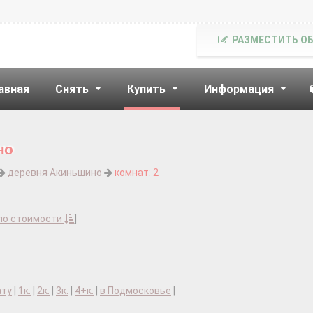
РАЗМЕСТИТЬ О
авная
Снять
Купить
Информация
но
деревня Акиньшино
комнат: 2
по стоимости
]
ату
|
1к.
|
2к.
|
3к.
|
4+к.
|
в Подмосковье
|