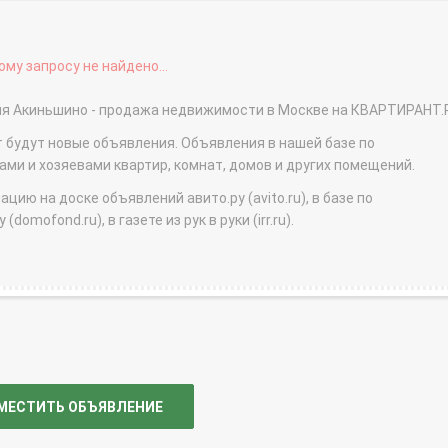
му запросу не найдено...
вня Акиньшино - продажа недвижимости в Москве на КВАРТИРАНТ.
т будут новые объявления. Объявления в нашей базе по
и и хозяевами квартир, комнат, домов и других помещений.
ю на доске объявлений авито.ру (avito.ru), в базе по
domofond.ru), в газете из рук в руки (irr.ru).
МЕСТИТЬ ОБЪЯВЛЕНИЕ