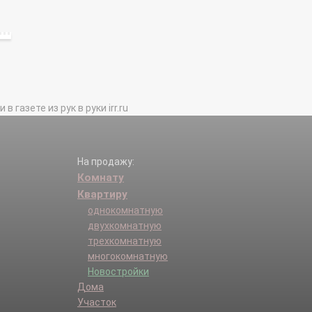
газете из рук в руки irr.ru
На продажу:
Комнату
Квартиру
однокомнатную
двухкомнатную
трехкомнатную
многокомнатную
Новостройки
Дома
Участок