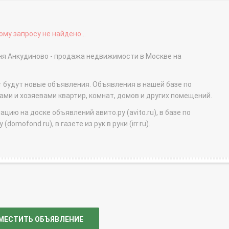
му запросу не найдено...
ня Анкудиново - продажа недвижимости в Москве на
т будут новые объявления. Объявления в нашей базе по
и и хозяевами квартир, комнат, домов и других помещений.
ю на доске объявлений авито.ру (avito.ru), в базе по
domofond.ru), в газете из рук в руки (irr.ru).
МЕСТИТЬ ОБЪЯВЛЕНИЕ