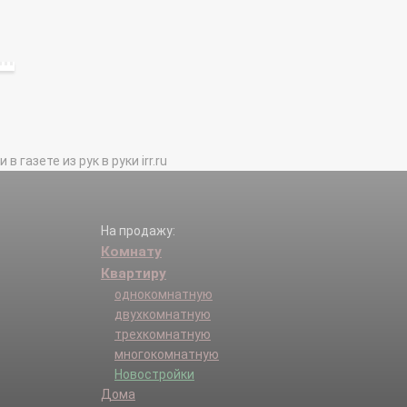
газете из рук в руки irr.ru
На продажу:
Комнату
Квартиру
однокомнатную
двухкомнатную
трехкомнатную
многокомнатную
Новостройки
Дома