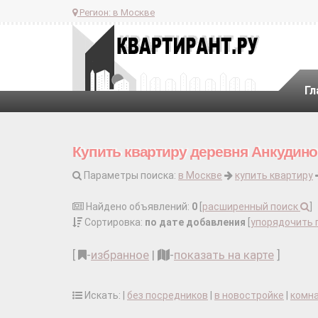
Регион:
в Москве
Гл
Купить квартиру деревня Анкудин
Параметры поиска:
в Москве
купить квартиру
Найдено объявлений:
0
[
расширенный поиск
]
Сортировка:
по дате добавления
[
упорядочить 
[
-
избранное
|
-
показать на карте
]
Искать: |
без посредников
|
в новостройке
|
комн