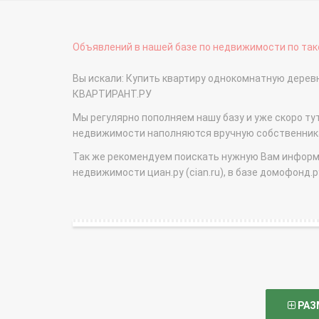
Объявлений в нашей базе по недвижимости по тако
Вы искали: Купить квартиру однокомнатную дерев
КВАРТИРАНТ.РУ
Мы регулярно пополняем нашу базу и уже скоро ту
недвижимости наполняются вручную собственникам
Так же рекомендуем поискать нужную Вам информаци
недвижимости циан.ру (cian.ru), в базе домофонд.ру (
РАЗ