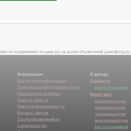
базе по недвижимости циан.ру, на доске объявлений домофонд.ру и в 
Информация:
В аренду:
Контактная информация
Комнату
Политика конфиденциальности
Без посредников
Размещение рекламы
Квартиру
Советы юриста
однокомнатную
Новости недвижимости
двухкомнатную
Каталог сайтов
трехкомнатную
Доска объявлений по
многокомнатную
строительству
Без посредников