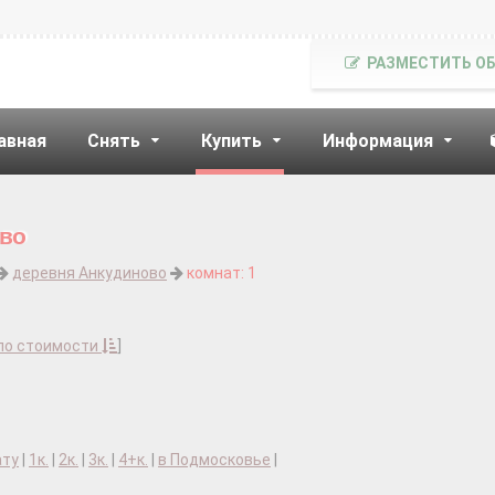
РАЗМЕСТИТЬ О
авная
Снять
Купить
Информация
ово
деревня Анкудиново
комнат: 1
по стоимости
]
ату
|
1к.
|
2к.
|
3к.
|
4+к.
|
в Подмосковье
|