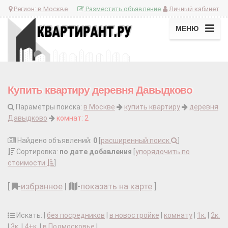
Регион:
в Москве
Разместить объявление
Личный кабинет
МЕНЮ
Купить квартиру деревня Давыдково
Параметры поиска:
в Москве
купить квартиру
деревня
Давыдково
комнат: 2
Найдено объявлений:
0
[
расширенный поиск
]
Сортировка:
по дате добавления
[
упорядочить по
стоимости
]
[
-
избранное
|
-
показать на карте
]
Искать: |
без посредников
|
в новостройке
|
комнату
|
1к.
|
2к.
|
3к.
|
4+к.
|
в Подмосковье
|