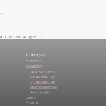
газете из рук в руки irr.ru
На продажу:
Комнату
Квартиру
однокомнатную
двухкомнатную
трехкомнатную
многокомнатную
Новостройки
Дома
Участок