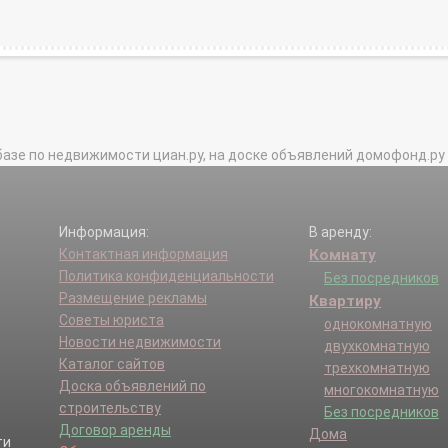
базе по недвижимости циан.ру, на доске объявлений домофонд.ру и в 
Информация:
В аренду:
Контактная информация
Комнату
Политика конфиденциальности
Без посредников
Размещение рекламы
Квартиру
Советы юриста
однокомнатную
Новости недвижимости
двухкомнатную
Каталог сайтов
трехкомнатную
Доска объявлений по
многокомнатную
строительству
Без посредников
Договор аренды
Дома