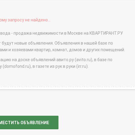
му запросу не найдено...
Завода - продажа недвижимости в Москве на КВАРТИРАНТ.РУ
т будут новые объявления. Объявления в нашей базе по
и и хозяевами квартир, комнат, домов и других помещений.
ю на доске объявлений авито.ру (avito.ru), в базе по
domofond.ru), в газете из рук в руки (irr.ru).
МЕСТИТЬ ОБЪЯВЛЕНИЕ