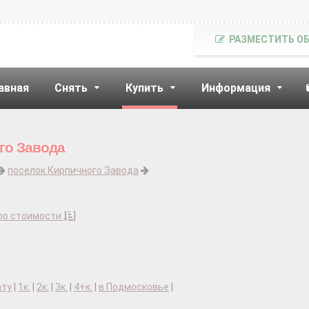
РАЗМЕСТИТЬ О
авная
Снять
Купить
Информация
го Завода
поселок Кирпичного Завода
по стоимости
]
ату
|
1к.
|
2к.
|
3к.
|
4+к.
|
в Подмосковье
|