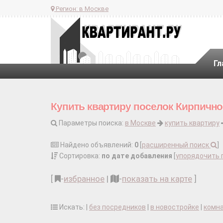
Регион:
в Москве
Гл
Купить квартиру поселок Кирпично
Параметры поиска:
в Москве
купить квартиру
Найдено объявлений:
0
[
расширенный поиск
]
Сортировка:
по дате добавления
[
упорядочить 
[
-
избранное
|
-
показать на карте
]
Искать: |
без посредников
|
в новостройке
|
комн