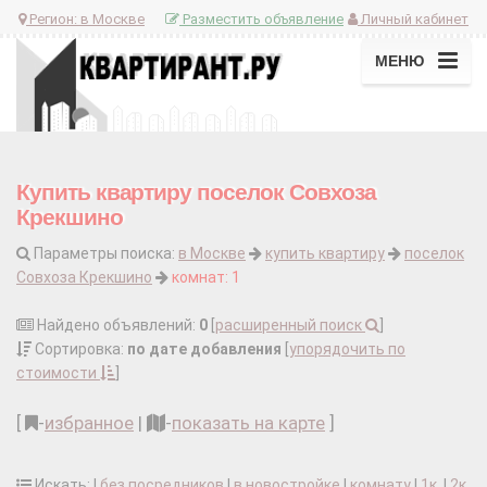
Регион:
в Москве
Разместить объявление
Личный кабинет
МЕНЮ
Купить квартиру поселок Совхоза
Крекшино
Параметры поиска:
в Москве
купить квартиру
поселок
Совхоза Крекшино
комнат: 1
Найдено объявлений:
0
[
расширенный поиск
]
Сортировка:
по дате добавления
[
упорядочить по
стоимости
]
[
-
избранное
|
-
показать на карте
]
Искать: |
без посредников
|
в новостройке
|
комнату
|
1к.
|
2к.