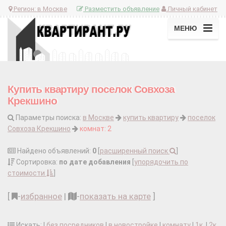
Регион:
в Москве
Разместить объявление
Личный кабинет
МЕНЮ
Купить квартиру поселок Совхоза
Крекшино
Параметры поиска:
в Москве
купить квартиру
поселок
Совхоза Крекшино
комнат: 2
Найдено объявлений:
0
[
расширенный поиск
]
Сортировка:
по дате добавления
[
упорядочить по
стоимости
]
[
-
избранное
|
-
показать на карте
]
Искать: |
без посредников
|
в новостройке
|
комнату
|
1к.
|
2к.