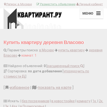
Регион:
в Москве
Разместить объявление
Личный кабинет
МЕНЮ
Купить квартиру деревня Власово
Параметры поиска:
в Москве
купить квартиру
деревня
Власово
комнат: 1
Найдено объявлений:
0
[
расширенный поиск
]
Сортировка:
по дате добавления
[
упорядочить по
стоимости
]
[
-
избранное
|
-
показать на карте
]
Искать: |
без посредников
|
в новостройке
|
комнату
|
1к.
|
2к.
|
3к.
|
4+к.
|
в Подмосковье
|