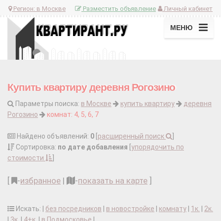
Регион:
в Москве
Разместить объявление
Личный кабинет
МЕНЮ
Купить квартиру деревня Рогозино
Параметры поиска:
в Москве
купить квартиру
деревня
Рогозино
комнат: 4, 5, 6, 7
Найдено объявлений:
0
[
расширенный поиск
]
Сортировка:
по дате добавления
[
упорядочить по
стоимости
]
[
-
избранное
|
-
показать на карте
]
Искать: |
без посредников
|
в новостройке
|
комнату
|
1к.
|
2к.
|
3к.
|
4+к.
|
в Подмосковье
|