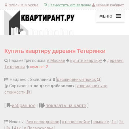
Регион:
в Москве
Разместить объявление
Личный кабинет
МЕНЮ
Купить квартиру деревня Тетеринки
Параметры поиска:
в Москве
купить квартиру
деревня
Тетеринки
комнат: 2
Найдено объявлений:
0
[
расширенный поиск
]
Сортировка:
по дате добавления
[
упорядочить по
стоимости
]
[
-
избранное
|
-
показать на карте
]
Искать: |
без посредников
|
в новостройке
|
комнату
|
1к.
|
2к.
|
3к.
|
4+к.
|
в Подмосковье
|