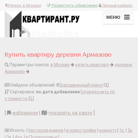
Регион:
в Москве
Разместить объявление
Личный кабинет
МЕНЮ
Купить квартиру деревня Армазово
Параметры поиска:
в Москве
купить квартиру
деревня
Армазово
Найдено объявлений:
0
[
расширенный поиск
]
Сортировка:
по дате добавления
[
упорядочить по
стоимости
]
[
-
избранное
|
-
показать на карте
]
Искать: |
без посредников
|
в новостройке
|
комнату
|
1к.
|
2к.
|
3к.
|
4+к.
|
в Подмосковье
|