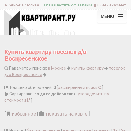
Регион:
в Москве
Разместить объявление
Личный кабинет
МЕНЮ
Купить квартиру поселок д/о
Воскресенское
Параметры поиска:
в Москве
купить квартиру
поселок
д/о Воскресенское
Найдено объявлений:
0
[
расширенный поиск
]
Сортировка:
по дате добавления
[
упорядочить по
стоимости
]
[
-
избранное
|
-
показать на карте
]
Искать: |
без посредников
|
в новостройке
|
комнату
|
1к.
|
2к.