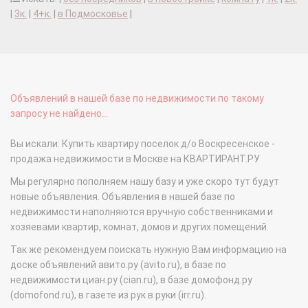
|
3к.
|
4+к.
|
в Подмосковье
|
Объявлений в нашей базе по недвижимости по такому
запросу не найдено...
Вы искали: Купить квартиру поселок д/о Воскресенское -
продажа недвижимости в Москве на КВАРТИРАНТ.РУ
Мы регулярно пополняем нашу базу и уже скоро тут будут
новые объявления. Объявления в нашей базе по
недвижимости наполняются вручную собственниками и
хозяевами квартир, комнат, домов и других помещений.
Так же рекомендуем поискать нужную Вам информацию на
доске объявлений авито.ру (avito.ru), в базе по
недвижимости циан.ру (cian.ru), в базе домофонд.ру
(domofond.ru), в газете из рук в руки (irr.ru).