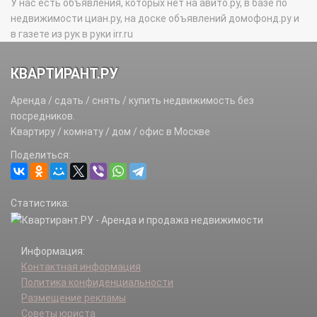
У нас есть объявления, которых нет на авито.ру, в базе по
недвижимости циан.ру, на доске объявлений домофонд.ру и
в газете из рук в руки irr.ru
КВАРТИРАНТ.РУ
Аренда / сдать / снять / купить недвижимость без
посредников.
Квартиру / комнату / дом / офис в Москве
Поделиться:
Статистика:
Информация:
Контактная информация
Политика конфиденциальности
Размещение рекламы
Советы юриста