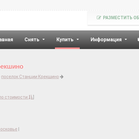
РАЗМЕСТИТЬ О
авная
Снять
Купить
Информация
рекшино
поселок Станции Крекшино
по стоимости
]
московье
|