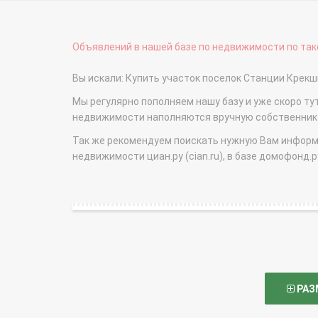
Объявлений в нашей базе по недвижимости по тако
Вы искали: Купить участок поселок Станции Крек
Мы регулярно пополняем нашу базу и уже скоро ту
недвижимости наполняются вручную собственникам
Так же рекомендуем поискать нужную Вам информаци
недвижимости циан.ру (cian.ru), в базе домофонд.ру (
РАЗ