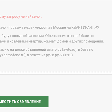
му запросу не найдено...
шино - продажа недвижимости в Москве на КВАРТИРАНТ.РУ
т будут новые объявления. Объявления в нашей базе по
и и хозяевами квартир, комнат, домов и других помещений.
ю на доске объявлений авито.ру (avito.ru), в базе по
domofond.ru), в газете из рук в руки (irr.ru).
МЕСТИТЬ ОБЪЯВЛЕНИЕ