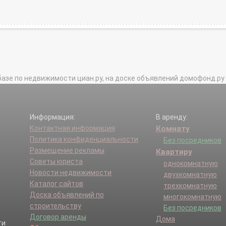
базе по недвижимости циан.ру, на доске объявлений домофонд.ру и в 
Информация:
В аренду:
Контактная информация
Комнату
Политика конфиденциальности
Без посредников
Размещение рекламы
Квартиру
Советы юриста
однокомнатную
Новости недвижимости
двухкомнатную
Каталог сайтов
трехкомнатную
Доска объявлений по
многокомнатную
строительству
Без посредников
Договор аренды
Дома