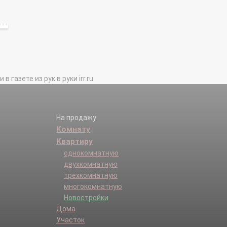
газете из рук в руки irr.ru
На продажу:
Комнату
Квартиру
однокомнатную
двухкомнатную
трехкомнатную
многокомнатную
Новостройки
Дома
Участок