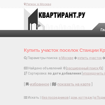
Регион:
в Москве
Гл
Купить участок поселок Станции К
Параметры поиска:
в Москве
купить участок
Найдено объявлений:
0
[
расширенный поиск
]
Сортировка:
по дате добавления
[
упорядочить 
[
-
избранное
|
-
показать на карте
]
Искать: |
без посредников
|
дом, коттедж
|
в Под