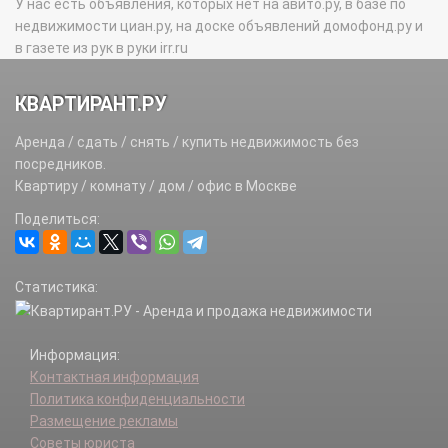
У нас есть объявления, которых нет на авито.ру, в базе по
недвижимости циан.ру, на доске объявлений домофонд.ру и
в газете из рук в руки irr.ru
КВАРТИРАНТ.РУ
Аренда / сдать / снять / купить недвижимость без
посредников.
Квартиру / комнату / дом / офис в Москве
Поделиться:
Статистика:
Информация:
Контактная информация
Политика конфиденциальности
Размещение рекламы
Советы юриста