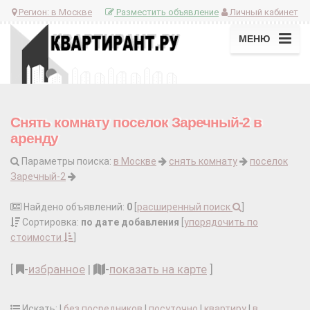
Регион:
в Москве
Разместить объявление
Личный кабинет
МЕНЮ
Снять комнату поселок Заречный-2 в
аренду
Параметры поиска:
в Москве
снять комнату
поселок
Заречный-2
Найдено объявлений:
0
[
расширенный поиск
]
Сортировка:
по дате добавления
[
упорядочить по
стоимости
]
[
-
избранное
|
-
показать на карте
]
Искать: |
без посредников
|
посуточно
|
квартиру
|
в