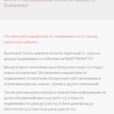
Подмосковье
|
Объявлений в нашей базе по недвижимости по такому
запросу не найдено...
Вы искали: Снять комнату поселок Заречный-2 - сдать в
аренду недвижимость в Москве на КВАРТИРАНТ.РУ
Мы регулярно пополняем нашу базу и уже скоро тут будут
новые объявления. Объявления в нашей базе по
недвижимости наполняются вручную собственниками и
хозяевами квартир, комнат, домов и других помещений.
Так же рекомендуем поискать нужную Вам информацию на
доске объявлений авито.ру (avito.ru), в базе по
недвижимости циан.ру (cian.ru), в базе домофонд.ру
(domofond.ru), в газете из рук в руки (irr.ru).