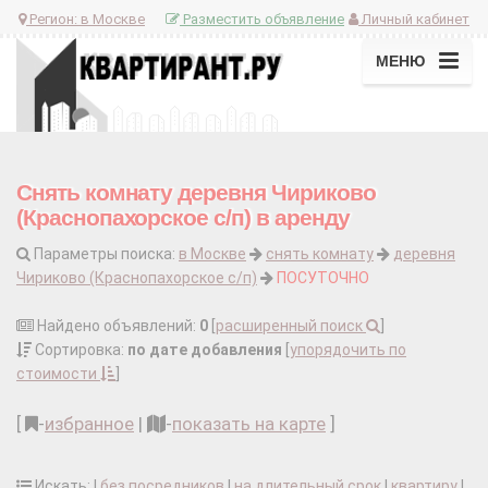
Регион:
в Москве
Разместить объявление
Личный кабинет
МЕНЮ
Снять комнату деревня Чириково
(Краснопахорское с/п) в аренду
Параметры поиска:
в Москве
снять комнату
деревня
Чириково (Краснопахорское с/п)
ПОСУТОЧНО
Найдено объявлений:
0
[
расширенный поиск
]
Сортировка:
по дате добавления
[
упорядочить по
стоимости
]
[
-
избранное
|
-
показать на карте
]
Искать: |
без посредников
|
на длительный срок
|
квартиру
|