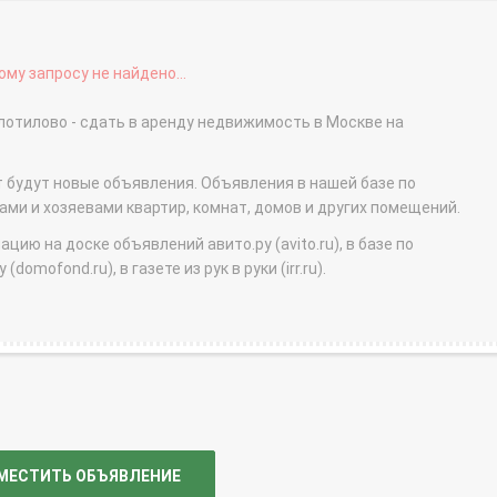
му запросу не найдено...
отилово - сдать в аренду недвижимость в Москве на
т будут новые объявления. Объявления в нашей базе по
и и хозяевами квартир, комнат, домов и других помещений.
ю на доске объявлений авито.ру (avito.ru), в базе по
domofond.ru), в газете из рук в руки (irr.ru).
МЕСТИТЬ ОБЪЯВЛЕНИЕ