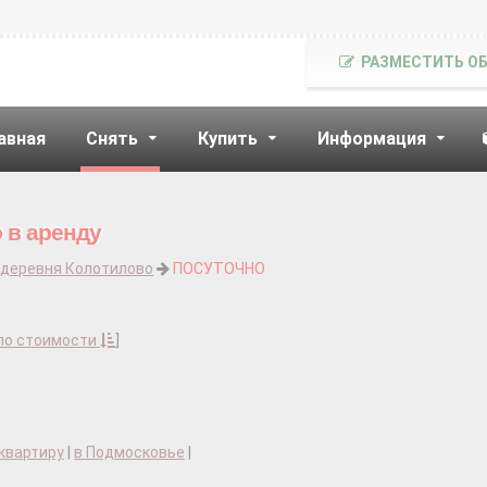
РАЗМЕСТИТЬ О
авная
Снять
Купить
Информация
 в аренду
деревня Колотилово
ПОСУТОЧНО
по стоимости
]
квартиру
|
в Подмосковье
|