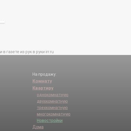
газете из рук в руки irr.ru
На продажу:
Комнату
Квартиру
однокомнатную
двухкомнатную
трехкомнатную
многокомнатную
Новостройки
Дома