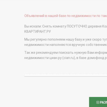
Объявлений в нашей базе по недвижимости по тако
Вы искали: Снять комнату ПОСУТОЧНО деревня Кол
КВАРТИРАНТ.РУ
Мы регулярно пополняем нашу базу и уже скоро ту
недвижимости наполняются вручную собственникам
Так же рекомендуем поискать нужную Вам информаци
недвижимости циан.ру (cian.ru), в базе домофонд.ру (
РАЗ