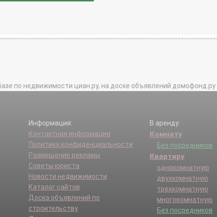
базе по недвижимости циан.ру, на доске объявлений домофонд.ру и в 
Информация:
В аренду:
Контактная информация
Комнату
Политика конфиденциальности
Без посредников
Размещение рекламы
Квартиру
Советы юриста
однокомнатную
Новости недвижимости
двухкомнатную
Каталог сайтов
трехкомнатную
Доска объявлений по
многокомнатную
строительству
Без посредников