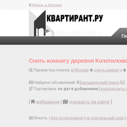
Регион:
в Москве
Гл
Снять комнату деревня Колотилово
Параметры поиска:
в Москве
снять комнату
Найдено объявлений:
0
[
расширенный поиск
]
Сортировка:
по дате добавления
[
упорядочить 
[
-
избранное
|
-
показать на карте
]
Искать: |
без посредников
|
на длительный срок
|