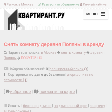
Регион:
в Москве
Разместить объявление
Личный кабинет
МЕНЮ
Снять комнату деревня Поляны в аренду
Параметры поиска:
в Москве
снять комнату
деревня
Поляны
ПОСУТОЧНО
Найдено объявлений:
0
[
расширенный поиск
]
Сортировка:
по дате добавления
[
упорядочить по
стоимости
]
[
-
избранное
|
-
показать на карте
]
Искать: |
без посредников
|
на длительный срок
|
квартиру
|
в Подмосковье
|