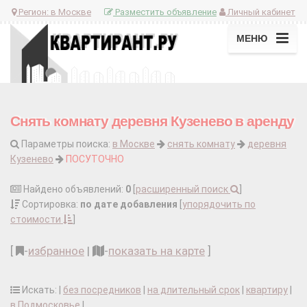
Регион:
в Москве
Разместить объявление
Личный кабинет
МЕНЮ
Снять комнату деревня Кузенево в аренду
Параметры поиска:
в Москве
снять комнату
деревня
Кузенево
ПОСУТОЧНО
Найдено объявлений:
0
[
расширенный поиск
]
Сортировка:
по дате добавления
[
упорядочить по
стоимости
]
[
-
избранное
|
-
показать на карте
]
Искать: |
без посредников
|
на длительный срок
|
квартиру
|
в Подмосковье
|