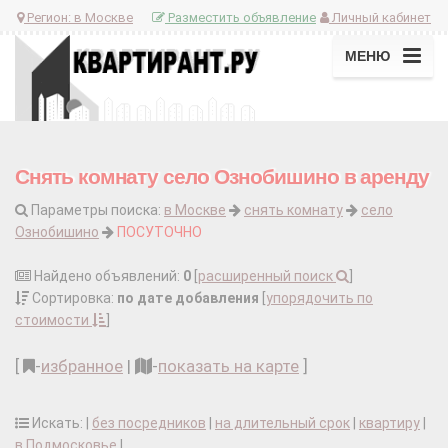
Регион:
в Москве
Разместить объявление
Личный кабинет
МЕНЮ
Снять комнату село Ознобишино в аренду
Параметры поиска:
в Москве
снять комнату
село
Ознобишино
ПОСУТОЧНО
Найдено объявлений:
0
[
расширенный поиск
]
Сортировка:
по дате добавления
[
упорядочить по
стоимости
]
[
-
избранное
|
-
показать на карте
]
Искать: |
без посредников
|
на длительный срок
|
квартиру
|
в Подмосковье
|