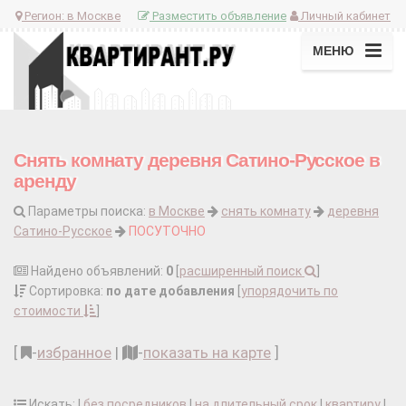
Регион:
в Москве
Разместить объявление
Личный кабинет
МЕНЮ
Снять комнату деревня Сатино-Русское в
аренду
Параметры поиска:
в Москве
снять комнату
деревня
Сатино-Русское
ПОСУТОЧНО
Найдено объявлений:
0
[
расширенный поиск
]
Сортировка:
по дате добавления
[
упорядочить по
стоимости
]
[
-
избранное
|
-
показать на карте
]
Искать: |
без посредников
|
на длительный срок
|
квартиру
|