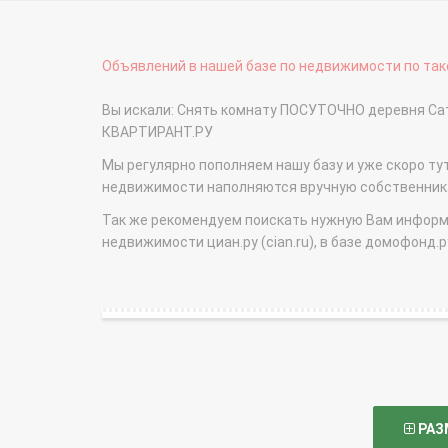
Объявлений в нашей базе по недвижимости по тако
Вы искали: Снять комнату ПОСУТОЧНО деревня Сат
КВАРТИРАНТ.РУ
Мы регулярно пополняем нашу базу и уже скоро ту
недвижимости наполняются вручную собственникам
Так же рекомендуем поискать нужную Вам информаци
недвижимости циан.ру (cian.ru), в базе домофонд.ру (
РАЗ