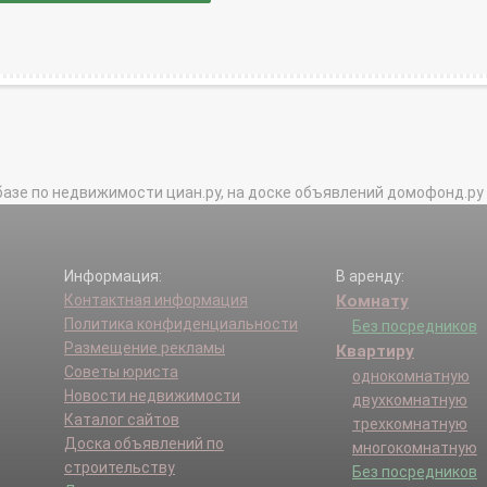
базе по недвижимости циан.ру, на доске объявлений домофонд.ру и в 
Информация:
В аренду:
Контактная информация
Комнату
Политика конфиденциальности
Без посредников
Размещение рекламы
Квартиру
Советы юриста
однокомнатную
Новости недвижимости
двухкомнатную
Каталог сайтов
трехкомнатную
Доска объявлений по
многокомнатную
строительству
Без посредников