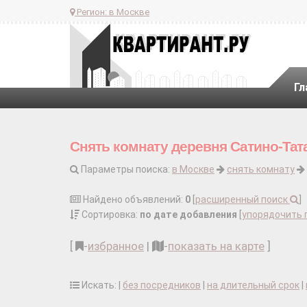
Регион:
в Москве
Гл
Снять комнату деревня Сатино-Тат
Параметры поиска:
в Москве
снять комнату
Найдено объявлений:
0
[
расширенный поиск
]
Сортировка:
по дате добавления
[
упорядочить 
[
-
избранное
|
-
показать на карте
]
Искать: |
без посредников
|
на длительный срок
|