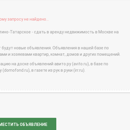
му запросу не найдено...
ино-Татарское - сдать в аренду недвижимость в Москве на
т будут новые объявления. Объявления в нашей базе по
и и хозяевами квартир, комнат, домов и других помещений.
ю на доске объявлений авито.ру (avito.ru), в базе по
domofond.ru), в газете из рук в руки (irr.ru).
МЕСТИТЬ ОБЪЯВЛЕНИЕ