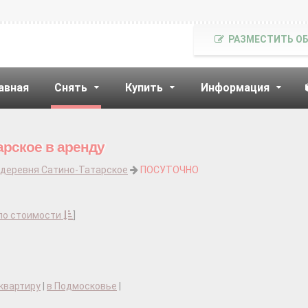
РАЗМЕСТИТЬ О
авная
Снять
Купить
Информация
арское в аренду
деревня Сатино-Татарское
ПОСУТОЧНО
по стоимости
]
квартиру
|
в Подмосковье
|