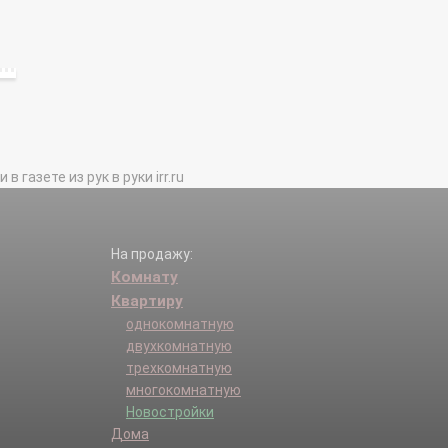
газете из рук в руки irr.ru
На продажу:
Комнату
Квартиру
однокомнатную
двухкомнатную
трехкомнатную
многокомнатную
Новостройки
Дома