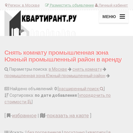
Регион:
в Москве
Разместить объявление
Личный кабинет
МЕНЮ
Снять комнату промышленная зона
Южный промышленный район в аренду
Параметры поиска:
в Москве
снять комнату
промышленная зона Южный промышленный район
Найдено объявлений:
0
[
расширенный поиск
]
Сортировка:
по дате добавления
[
упорядочить по
стоимости
]
[
-
избранное
|
-
показать на карте
]
Искать: |
без посредников
|
посуточно
|
квартиру
|
в